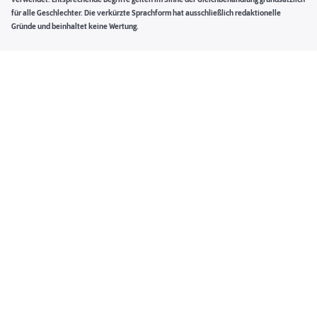
verwendet. Entsprechende Begriffe gelten im Sinne der Gleichbehandlung grundsätzlich
für alle Geschlechter. Die verkürzte Sprachform hat ausschließlich redaktionelle
Gründe und beinhaltet keine Wertung.