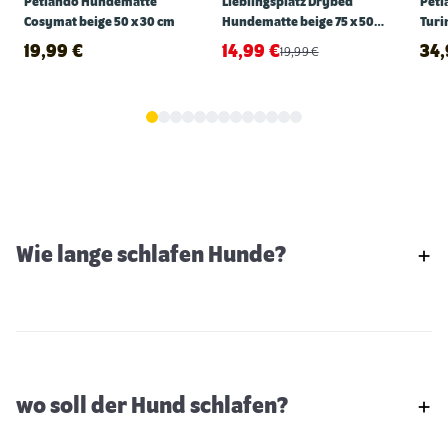
Petlando Hundematte
Lieblingsplatz Drybed
Pet
Cosymat beige 50 x 30 cm
Hundematte beige 75 x 50
Turi
cm
cm
19,99
€
14,99
€
34
19,99
€
Wie lange schlafen Hunde?
wo soll der Hund schlafen?