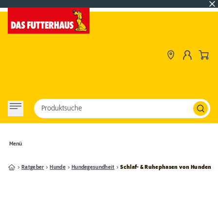
Produktsuche
Menü
Ratgeber
Hunde
Hundegesundheit
Schlaf- & Ruhephasen von Hunden