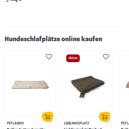
Hundeschlafplätze online kaufen
Aktion
PETLANDO
LIEBLINGSPLATZ
PET