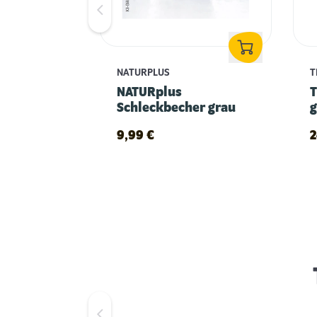
NATURPLUS
T
NATURplus
T
Schleckbecher grau
g
9,99
€