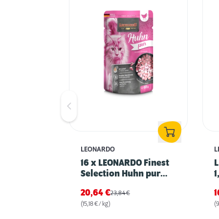
LEONARDO
L
16 x LEONARDO Finest
L
Selection Huhn pur
1
85g
20,64
€
1
23,84
€
(15,18 € / kg)
(9