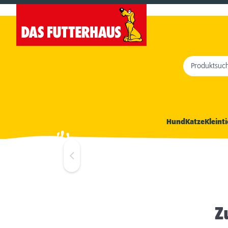
Produktsuc
Hund
Katze
Kleinti
Z