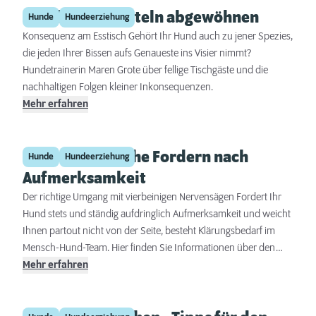
Hunden das Betteln abgewöhnen
Hunde
Hundeerziehung
Konsequenz am Esstisch Gehört Ihr Hund auch zu jener Spezies,
die jeden Ihrer Bissen aufs Genaueste ins Visier nimmt?
Hundetrainerin Maren Grote über fellige Tischgäste und die
nachhaltigen Folgen kleiner Inkonsequenzen.
Mehr erfahren
Das aufdringliche Fordern nach
Hunde
Hundeerziehung
Aufmerksamkeit
Der richtige Umgang mit vierbeinigen Nervensägen Fordert Ihr
Hund stets und ständig aufdringlich Aufmerksamkeit und weicht
Ihnen partout nicht von der Seite, besteht Klärungsbedarf im
Mensch-Hund-Team. Hier finden Sie Informationen über den
richtigen Umgang mit vierbeinigen Nervensägen.
Mehr erfahren