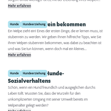
sorgen. Umso wichtiger ist es, mit der Erziehung Ihres Welpen
frühzeitig zu beginnen und von Anfang an klar zu stellen, was er
Mehr erfahren
darf - und was nicht. Wir verraten Ihnen, was bei der
Welpenerziehung zu beachten ist und welche Fehler es zu
Welpen stubenrein bekommen
vermeiden gilt.
Hunde
Hundeerziehung
Ein Welpe zieht ein! Eines der ersten Dinge, die er lernen muss, ist
stubenrein zu werden. Wir geben Ihnen hilfreiche Tipps, wie Sie
Ihren Welpen stubenrein bekommen, was dabei zu beachten ist
und was Sie tun können, wenn doch mal ein kleines
Missgeschick passiert. Mit ein wenig Geduld und einem
Mehr erfahren
regelmäßigen Tagesablauf unterstützen Sie Ihren Welpen
bestmöglich auf dem Weg zur Stubenreinheit.
Förderung des Hunde-
Hunde
Hundeerziehung
Sozialverhaltens
Schön, wenn ein Hund freundlich und ausgeglichen durchs
Leben tollt. Wussten Sie, dass die Wurzeln für den
unkomplizierten Umgang mit seiner Umwelt bereits im
Welpenalter gelegt werden?