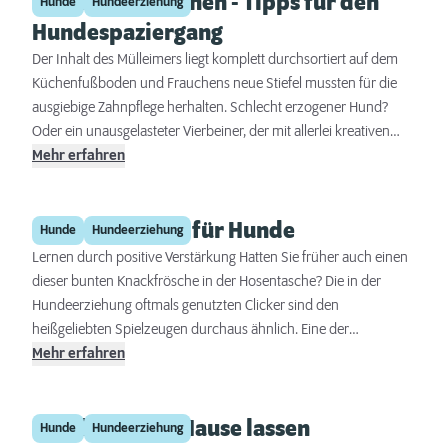
Richtig Gassi gehen - Tipps für den
Hunde
Hundeerziehung
Hundespaziergang
Der Inhalt des Mülleimers liegt komplett durchsortiert auf dem
Küchenfußboden und Frauchens neue Stiefel mussten für die
ausgiebige Zahnpflege herhalten. Schlecht erzogener Hund?
Oder ein unausgelasteter Vierbeiner, der mit allerlei kreativen
Maßnahmen selbst für Kurzweil gesorgt hat? Gelangweilte
Mehr erfahren
Hunde benötigen ein richtiges Maß an Beschäftigung.
Clickertraining für Hunde
Hunde
Hundeerziehung
Lernen durch positive Verstärkung Hatten Sie früher auch einen
dieser bunten Knackfrösche in der Hosentasche? Die in der
Hundeerziehung oftmals genutzten Clicker sind den
heißgeliebten Spielzeugen durchaus ähnlich. Eine der
wichtigsten Regeln in der Hundeerziehung ist die umgehende
Mehr erfahren
Belohnung, nachdem ein Hund ein Kommando korrekt
ausgeführt hat. Clickertraining ist eine gute Möglichkeit, um diese
Hund allein zu Hause lassen
Belohnung innerhalb weniger Sekunden dem Hund zukommen
Hunde
Hundeerziehung