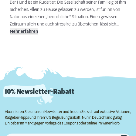
zu lassen.
Der Hund ist ein Rudeltier: Die Gesellschaft seiner Familie gibt ihm
Sicherheit. Allein zu Hause gelassen zu werden, ist für ihn von
Natur aus eine eher „bedrohliche“ Situation. Einen gewissen
Zeitraum allein und auch stressfrei zu überstehen, lässt sich
jedoch mit ein wenig Übung erlernen. Hier erfahren Sie, wie
Mehr erfahren
lange ein Hund allein zu Hause bleiben kann und wie Sie das
Alleinbleiben mit Ihrem Vierbeiner trainieren können.
10% Newsletter-Rabatt
Abonnieren Sie unseren Newsletter und freuen Sie sich auf exklusive Aktionen,
Ratgeber-Tipps und Ihren 10% Begrüßungsrabatt! Nur in Deutschland gültig.
Einlösbar im Markt gegen Vorlage des Coupons oder online im Warenkorb.