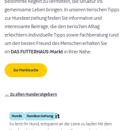
bestimmte Regeln zu vermitteln, die Struktur ins
gemeinsame Leben bringen. In unseren tierischen Tipps
zur Hundeerziehung finden Sie informative und
interessante Beiträge, die den tierischen Alltag
erleichtern.Individuelle Tipps sowie Fachberatung rund
um den besten Freund des Menschen erhalten Sie
im
DAS FUTTERHAUS-Markt
in Ihrer Nähe.
Zur Marktsuche
← Zu allen Hunderatgebern
Leinenführigkeit
Hunde
Hundeerziehung
So lernt Ihr Hund, entspannt an der Leine zu laufen Mit dem