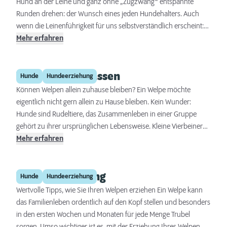
Hund an der Leine und ganz ohne „Zugzwang“ entspannte
Runden drehen: der Wunsch eines jeden Hundehalters. Auch
wenn die Leinenführigkeit für uns selbstverständlich erscheint:
Kein Hund wird mit einer Leine geboren. Hunde müssen erst
Mehr erfahren
lernen, gesittet an der Leine zu laufen. Lesen Sie hier, wie das
gelingt, warum sich viele Hunde an der Leine anders verhalten
Welpen allein lassen
als ohne und wie Sie die Leinenführigkeit mit Ihrem Hund
Hunde
Hundeerziehung
trainieren können.
Können Welpen allein zuhause bleiben? Ein Welpe möchte
eigentlich nicht gern allein zu Hause bleiben. Kein Wunder:
Hunde sind Rudeltiere, das Zusammenleben in einer Gruppe
gehört zu ihrer ursprünglichen Lebensweise. Kleine Vierbeiner
müssen erst lernen, einen gewissen Zeitraum auch ohne
Mehr erfahren
Gesellschaft auszukommen. Hier erfahren Sie, ab wann Sie
Ihrem Welpen das Alleinbleiben behutsam nahe bringen und mit
Welpenerziehung
dem Training beginnen können.
Hunde
Hundeerziehung
Wertvolle Tipps, wie Sie Ihren Welpen erziehen Ein Welpe kann
das Familienleben ordentlich auf den Kopf stellen und besonders
in den ersten Wochen und Monaten für jede Menge Trubel