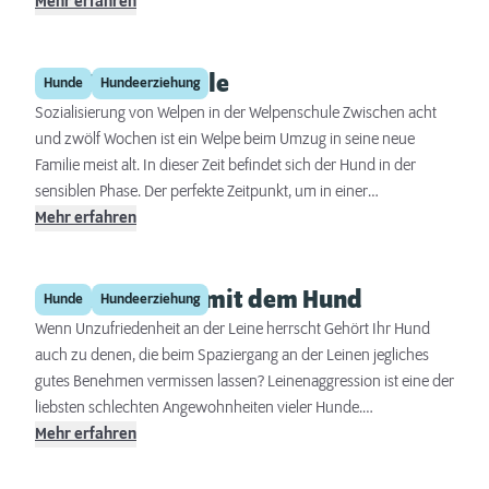
Mehr erfahren
Die Welpenschule
Hunde
Hundeerziehung
Sozialisierung von Welpen in der Welpenschule Zwischen acht
und zwölf Wochen ist ein Welpe beim Umzug in seine neue
Familie meist alt. In dieser Zeit befindet sich der Hund in der
sensiblen Phase. Der perfekte Zeitpunkt, um in einer
Welpengruppe Kontakt zu Artgenossen aufzunehmen. Hier lesen
Mehr erfahren
Sie, wann und warum Sie mit Ihrem Hund in die Welpenschule
gehen sollten und worauf Sie bei der Wahl der Welpenschule
Leinentraining mit dem Hund
achten sollten.
Hunde
Hundeerziehung
Wenn Unzufriedenheit an der Leine herrscht Gehört Ihr Hund
auch zu denen, die beim Spaziergang an der Leinen jegliches
gutes Benehmen vermissen lassen? Leinenaggression ist eine der
liebsten schlechten Angewohnheiten vieler Hunde.
Hundetrainerin Maren Grote über Zugtiere und wilde Pöbler am
Mehr erfahren
laufenden Band.