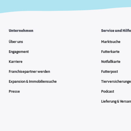
Mehr
Unternehmen
Service und Hilf
Über uns
Marktsuche
Engagement
Futterkarte
DAS FUTTERHAUS-Leer
6598,90 km
Karriere
Notfallkarte
Ringstraße 17-23
26789 Leer
Franchisepartner werden
Futterpost
Geöffnet
Expansion & Immobiliensuche
Tierversicherung
Presse
Podcast
Lieferung & Versa
Mehr