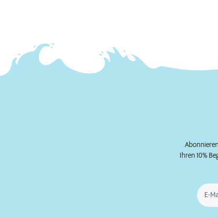
DAS FUTTERHAUS-Kranenburg
6584,37 km
Großen Haag 9-17
47559 Kranenburg
Geschlossen
Mehr
Abonnieren 
Ihren 10% Be
DAS FUTTERHAUS-Emmerich
6596,50 km
Neumarkt 18
46446 Emmerich
E-Ma
Geschlossen