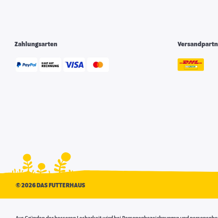
DAS FUTTERHAUS-Wittmund
6600,01 km
Industriestraße 3
Zahlungsarten
Versandpartn
26409 Wittmund
Geschlossen
Mehr
DAS FUTTERHAUS-Kevelaer
6610,06 km
Feldstraße 73
©
2026 DAS FUTTERHAUS
47623 Kevelaer
Geschlossen