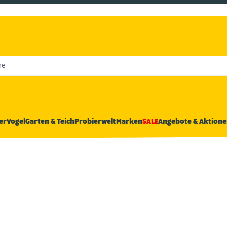
he
er
Vogel
Garten & Teich
Probierwelt
Marken
SALE
Angebote & Aktione