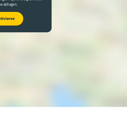
he abfragen.
ktivieren