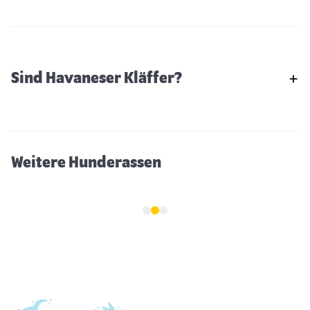
Sind Havaneser Kläffer?
Rhodesian Ridgeback
Weitere Hunderassen