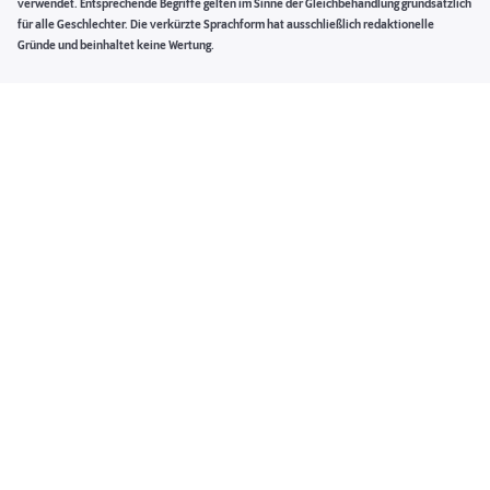
verwendet. Entsprechende Begriffe gelten im Sinne der Gleichbehandlung grundsätzlich
für alle Geschlechter. Die verkürzte Sprachform hat ausschließlich redaktionelle
Gründe und beinhaltet keine Wertung.