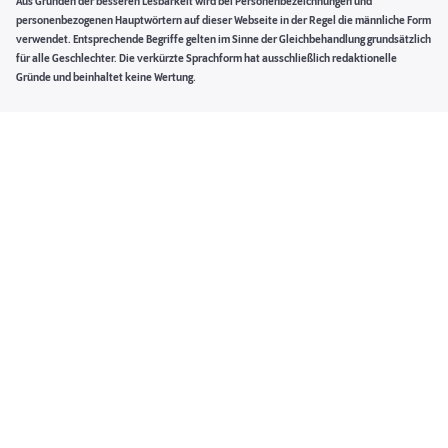
Aus Gründen der besseren Lesbarkeit wird bei Personenbezeichnungen und
personenbezogenen Hauptwörtern auf dieser Webseite in der Regel die männliche Form
verwendet. Entsprechende Begriffe gelten im Sinne der Gleichbehandlung grundsätzlich
für alle Geschlechter. Die verkürzte Sprachform hat ausschließlich redaktionelle
Gründe und beinhaltet keine Wertung.