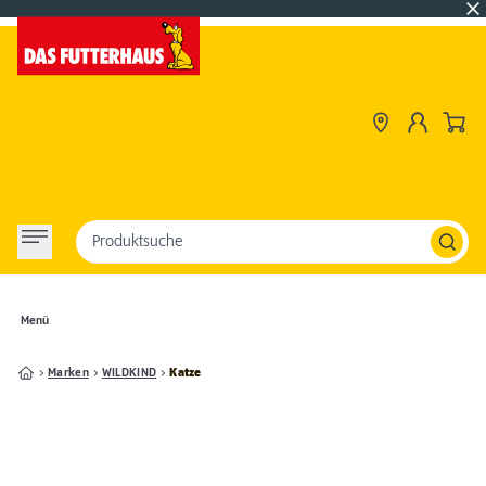
Produktsuche
Menü
Marken
WILDKIND
Katze