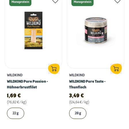
Monoprotein
Monoprotein
WILDKIND
WILDKIND
WILDKIND Pure Passion -
WILDKIND Pure Taste -
Hühnerbrustfilet
Thunfisch
1,69
€
3,49
€
(76,82 € / kg)
(124,64 € / kg)
22 g
28 g