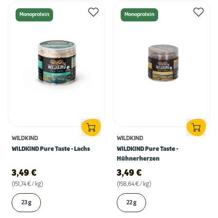
Monoprotein
Monoprotein
WILDKIND
WILDKIND
WILDKIND Pure Taste - Lachs
WILDKIND Pure Taste -
Hühnerherzen
3,49
€
3,49
€
(151,74 € / kg)
(158,64 € / kg)
23 g
22 g