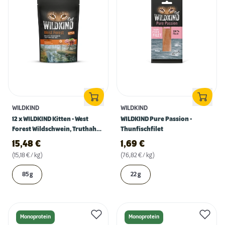
WILDKIND
WILDKIND
12 x WILDKIND Kitten - West
WILDKIND Pure Passion -
Forest Wildschwein, Truthahn
Thunfischfilet
und Ente
15,48
€
1,69
€
(15,18 € / kg)
(76,82 € / kg)
85 g
22 g
Monoprotein
Monoprotein