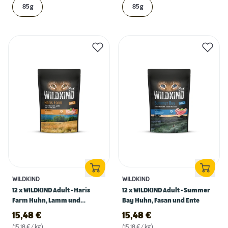
85 g
85 g
WILDKIND
WILDKIND
12 x WILDKIND Adult - Haris
12 x WILDKIND Adult - Summer
Farm Huhn, Lamm und
Bay Huhn, Fasan und Ente
Kaninchen
15,48
€
15,48
€
(15,18 € / kg)
(15,18 € / kg)