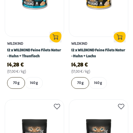
WILDKIND
WILDKIND
12 x WILDKIND Feine Filets Natur
12 x WILDKIND Feine Filets Natur
- Huhn + Thunfisch
- Huhn + Lachs
14,28
€
14,28
€
(17,00 € / kg)
(17,00 € / kg)
70 g
140 g
70 g
140 g