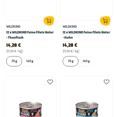
WILDKIND
WILDKIND
12 x WILDKIND Feine Filets Natur
12 x WILDKIND Feine Filets Natur
- Thunfisch
- Huhn
14,28
€
14,28
€
(17,00 € / kg)
(17,00 € / kg)
70 g
140 g
70 g
140 g