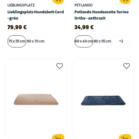
LIEBLINGSPLATZ
PETLANDO
Lieblingsplatz Hundebett Cord
Petlando Hundematte Turino
- grün
Ortho - anthrazit
79,99
€
34,99
€
75 x 55 cm
90 x 70 cm
60 x 40 cm
80 x 55 cm
+2