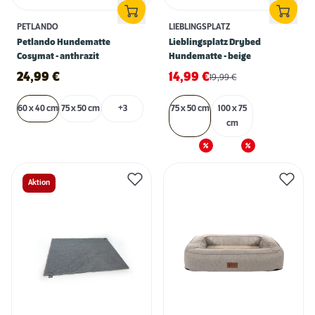
PETLANDO
LIEBLINGSPLATZ
Petlando Hundematte
Lieblingsplatz Drybed
Cosymat - anthrazit
Hundematte - beige
24,99
€
14,99
€
19,99
€
60 x 40 cm
75 x 50 cm
+3
75 x 50 cm
100 x 75
cm
Aktion