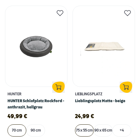
HUNTER
LIEBLINGSPLATZ
HUNTER Schlafplatz Rockford -
Lieblingsplatz Matte - beige
anthrazit, hellgrau
49,99
€
24,99
€
70 cm
90 cm
75 x 55 cm
90 x 65 cm
+4