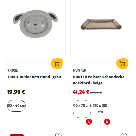
TRIXIE
HUNTER
TRIXIE Junior Bett Hund - grau
HUNTER Polster-Schondecke
Rockford - beige
19,99
€
41,24
€
54,99
€
50 x 40 cm
90 x 70 cm
120 x 100
cm