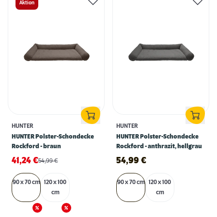
Aktion
HUNTER
HUNTER
HUNTER Polster-Schondecke
HUNTER Polster-Schondecke
Rockford - braun
Rockford - anthrazit, hellgrau
41,24
€
54,99
€
54,99
€
90 x 70 cm
120 x 100
90 x 70 cm
120 x 100
cm
cm