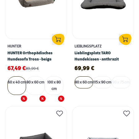
HUNTER
LIEBLINGSPLATZ
HUNTER Orthopädisches
Lieblingsplatz TARO
Hundesofa Trosa - beige
Hundekissen - anthrazit
67,49
€
69,99
€
89,99
€
60 x 40 cm
80 x 60 cm
100 x 80
80 x 60 cm
115 x 90 cm
90 x 75 cm
cm