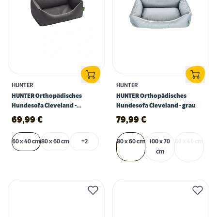
HUNTER
HUNTER
HUNTER Orthopädisches
HUNTER Orthopädisches
Hundesofa Cleveland -
Hundesofa Cleveland - grau
anthrazit
69,99
€
79,99
€
60 x 40 cm
80 x 60 cm
+2
80 x 60 cm
100 x 70
60 x 40 cm
cm