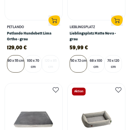
PETLANDO
LIEBLINGSPLATZ
Petlando Hundebett Lima
Lieblingsplatz Matte Nova -
Ortho - grau
grau
129,00
€
59,99
€
80 x 55 cm
100 x 70
120 x 85
50 x 72 cm
68 x 100
70 x 120
cm
cm
cm
cm
Aktion