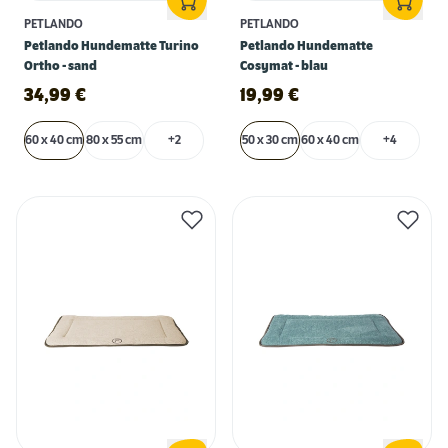
PETLANDO
PETLANDO
Petlando Hundematte Turino
Petlando Hundematte
Ortho - sand
Cosymat - blau
34,99
€
19,99
€
60 x 40 cm
80 x 55 cm
+2
50 x 30 cm
60 x 40 cm
+4