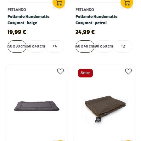
PETLANDO
PETLANDO
Petlando Hundematte
Petlando Hundematte
Cosymat - beige
Cosymat - petrol
19,99
€
24,99
€
50 x 30 cm
60 x 40 cm
+4
60 x 40 cm
90 x 60 cm
+2
Aktion