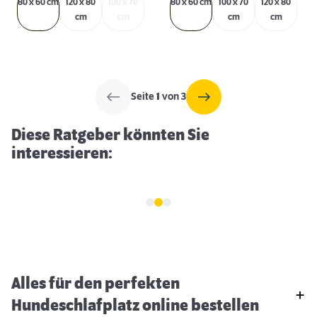
80 x 60 cm
120 x 80
100 x 70
80 x 60 cm
100 x 70
120 x 80
cm
cm
cm
cm
Schlaf- & Ruhephasen von Hunden
Seite
1
von 3
Diese Ratgeber könnten Sie
interessieren:
Alles für den perfekten
Hundeschlafplatz online bestellen