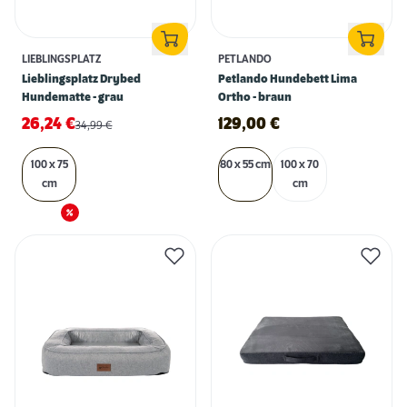
LIEBLINGSPLATZ
PETLANDO
Lieblingsplatz Drybed
Petlando Hundebett Lima
Hundematte - grau
Ortho - braun
26,24
€
129,00
€
34,99
€
100 x 75
80 x 55 cm
100 x 70
cm
cm