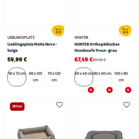
LIEBLINGSPLATZ
HUNTER
Lieblingsplatz Matte Nova -
HUNTER Orthopädisches
beige
Hundesofa Trosa - grau
59,99
€
67,49
€
89,99
€
50 x 72 cm
68 x 100
70 x 120
60 x 40 cm
80 x 60 cm
100 x 80
cm
cm
cm
Aktion