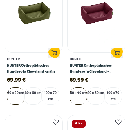
HUNTER
HUNTER
HUNTER Orthopädisches
HUNTER Orthopädisches
Hundesofa Cleveland - grün
Hundesofa Cleveland -
bordeauxrot
69,99
€
69,99
€
60 x 40 cm
80 x 60 cm
100 x 70
60 x 40 cm
80 x 60 cm
100 x 70
cm
cm
Aktion