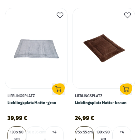
LIEBLINGSPLATZ
LIEBLINGSPLATZ
Lieblingsplatz Matte - grau
Lieblingsplatz Matte - braun
39,99
€
24,99
€
130 x 90
50 x 35 cm
+4
75 x 55 cm
130 x 90
+4
cm
cm