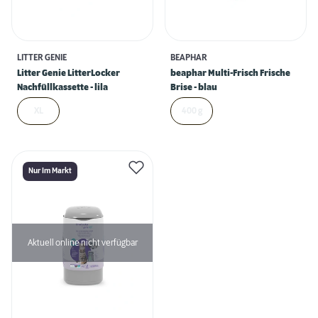
LITTER GENIE
BEAPHAR
Litter Genie LitterLocker
beaphar Multi-Frisch Frische
Nachfüllkassette - lila
Brise - blau
XL
400 g
Nur Im Markt
Aktuell online nicht verfügbar