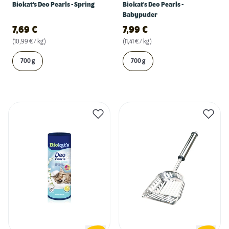
Biokat's Deo Pearls - Spring
Biokat's Deo Pearls -
Babypuder
7,69
€
7,99
€
(10,99 € / kg)
(11,41 € / kg)
700 g
700 g