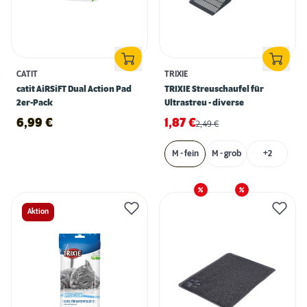
CATIT
TRIXIE
catit AiRSiFT Dual Action Pad
TRIXIE Streuschaufel für
2er-Pack
Ultrastreu - diverse
6,99
€
1,87
€
2,49
€
M - fein
M - grob
+2
Aktion