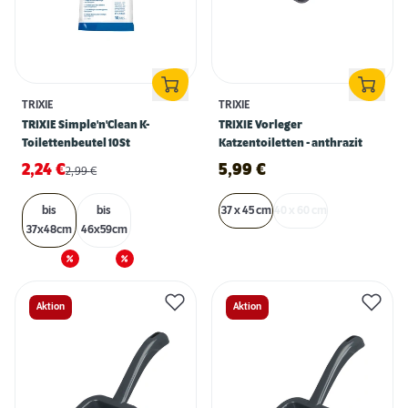
TRIXIE
TRIXIE
TRIXIE Simple'n'Clean K-
TRIXIE Vorleger
Toilettenbeutel 10St
Katzentoiletten - anthrazit
2,24
€
5,99
€
2,99
€
bis
bis
37 x 45 cm
40 x 60 cm
37x48cm
46x59cm
Aktion
Aktion