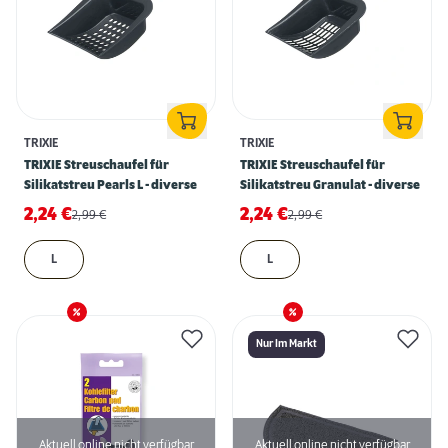
TRIXIE
TRIXIE
TRIXIE Streuschaufel für
TRIXIE Streuschaufel für
Silikatstreu Pearls L - diverse
Silikatstreu Granulat - diverse
2,24
€
2,24
€
2,99
€
2,99
€
L
L
Nur Im Markt
Aktuell online nicht verfügbar
Aktuell online nicht verfügbar