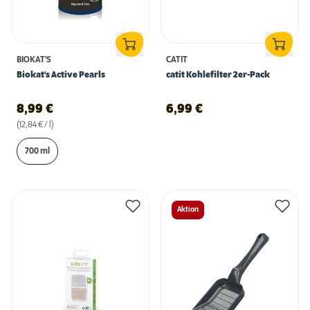
BIOKAT'S
CATIT
Biokat's Active Pearls
catit Kohlefilter 2er-Pack
8,99
€
6,99
€
(12,84 € / l)
700 ml
Aktion