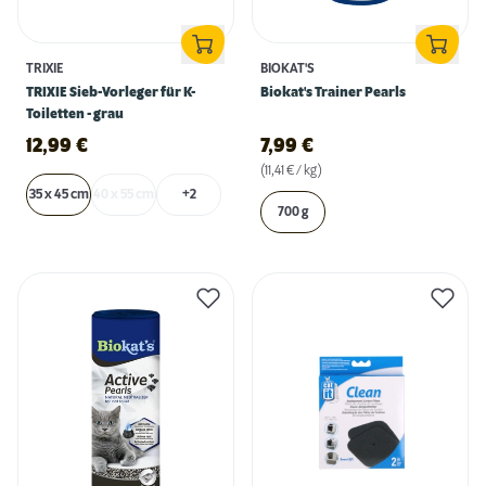
TRIXIE
BIOKAT'S
TRIXIE Sieb-Vorleger für K-
Biokat's Trainer Pearls
Toiletten - grau
12,99
€
7,99
€
(11,41 € / kg)
35 x 45 cm
40 x 55 cm
+2
700 g