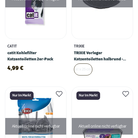
CATIT
TRIXIE
catit Kohlefilter
TRIXIE Vorleger
Katzentoiletten 2er-Pack
Katzentoiletten halbrund -
anthrazit
4,99
€
41 x 25 cm
Nur Im Markt
Nur Im Markt
Aktuell online nicht verfügbar
Aktuell online nicht verfügbar