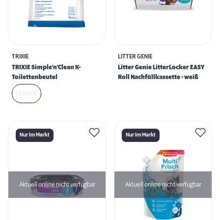
TRIXIE
LITTER GENIE
TRIXIE Simple'n'Clean K-
Litter Genie LitterLocker EASY
Toilettenbeutel
Roll Nachfüllkassette - weiß
10 Stück
Nur Im Markt
Nur Im Markt
Aktuell online nicht verfügbar
Aktuell online nicht verfügbar