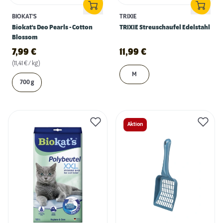
BIOKAT'S
TRIXIE
Biokat's Deo Pearls - Cotton
TRIXIE Streuschaufel Edelstahl
Blossom
7,99
€
11,99
€
(11,41 € / kg)
M
700 g
Aktion