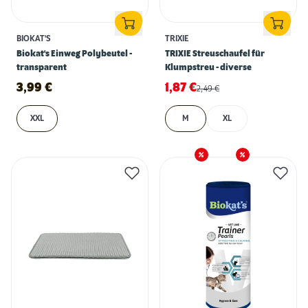
BIOKAT'S
TRIXIE
Biokat's Einweg Polybeutel -
TRIXIE Streuschaufel für
transparent
Klumpstreu - diverse
3,99
€
1,87
€
2,49
€
XXL
M
XL