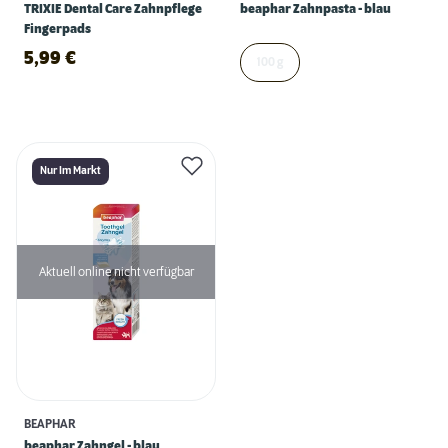
TRIXIE Dental Care Zahnpflege
beaphar Zahnpasta - blau
Fingerpads
5,99
€
100 g
Nur Im Markt
Aktuell online nicht verfügbar
BEAPHAR
beaphar Zahngel - blau