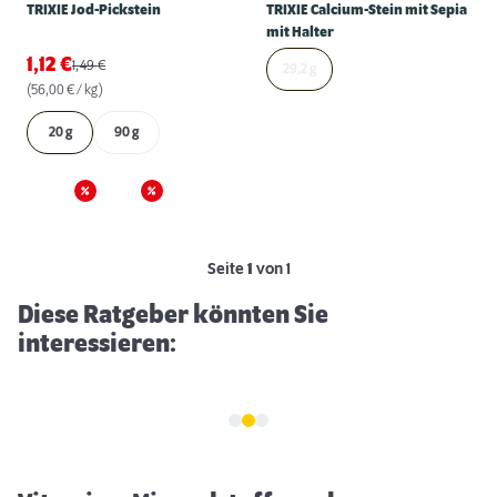
TRIXIE Jod-Pickstein
TRIXIE Calcium-Stein mit Sepia
mit Halter
1,12
€
1,49
€
29,2 g
(56,00 € / kg)
20 g
90 g
Ganzjährig Wildvögel füttern
Seite
1
von 1
Diese Ratgeber könnten Sie
interessieren: