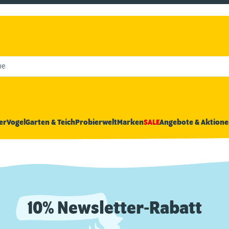
he
er
Vogel
Garten & Teich
Probierwelt
Marken
SALE
Angebote & Aktione
10% Newsletter-Rabatt