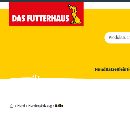
Produktsuc
Hund
Katze
Kleinti
Hund
Hundespielzeug
Bälle