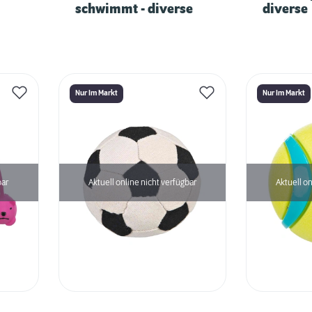
schwimmt - diverse
diverse
Nur Im Markt
Nur Im Markt
bar
Aktuell online nicht verfügbar
Aktuell on