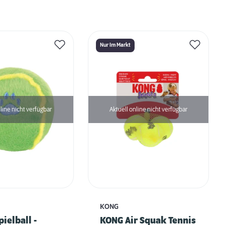
Nur Im Markt
line nicht verfügbar
Aktuell online nicht verfügbar
KONG
pielball -
KONG Air Squak Tennis