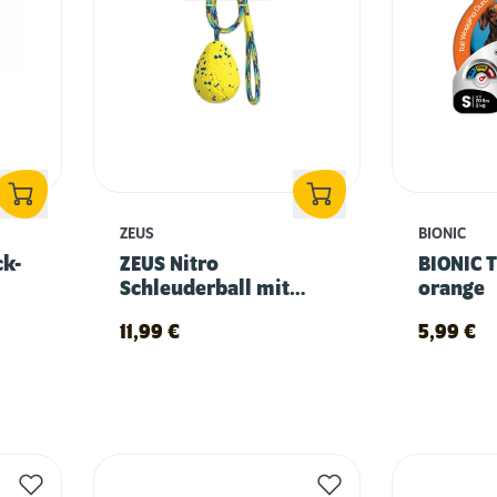
ZEUS
BIONIC
ck-
ZEUS Nitro
BIONIC T
Schleuderball mit
orange
Gewicht - gelb
11,99
€
5,99
€