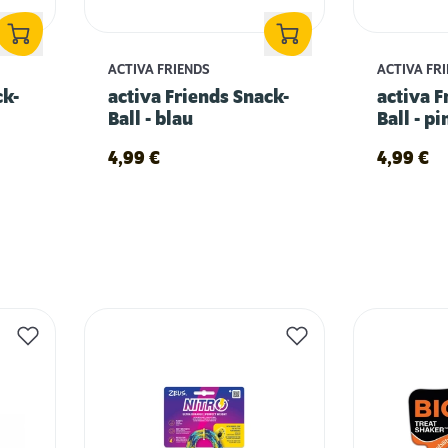
ACTIVA FRIENDS
ACTIVA FR
ck-
activa Friends Snack-
activa F
Ball - blau
Ball - pi
4,99
€
4,99
€