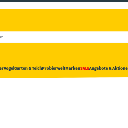
he
er
Vogel
Garten & Teich
Probierwelt
Marken
SALE
Angebote & Aktione