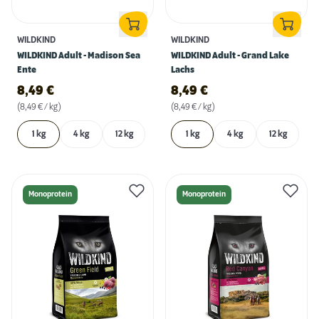
WILDKIND
WILDKIND
WILDKIND Adult - Madison Sea
WILDKIND Adult - Grand Lake
Ente
Lachs
8,49
€
8,49
€
(8,49 € / kg)
(8,49 € / kg)
1 kg
4 kg
12 kg
1 kg
4 kg
12 kg
Monoprotein
Monoprotein