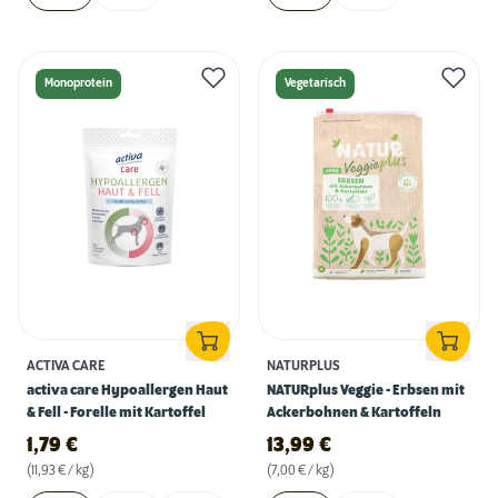
Monoprotein
Vegetarisch
ACTIVA CARE
NATURPLUS
activa care Hypoallergen Haut
NATURplus Veggie - Erbsen mit
& Fell - Forelle mit Kartoffel
Ackerbohnen & Kartoffeln
1,79
€
13,99
€
(11,93 € / kg)
(7,00 € / kg)