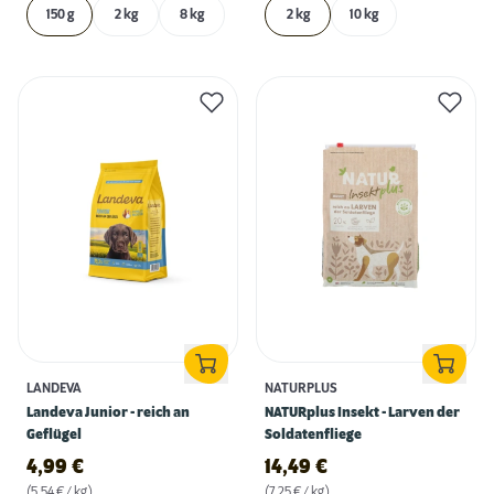
150 g
2 kg
8 kg
2 kg
10 kg
LANDEVA
NATURPLUS
Landeva Junior - reich an
NATURplus Insekt - Larven der
Geflügel
Soldatenfliege
4,99
€
14,49
€
(5,54 € / kg)
(7,25 € / kg)