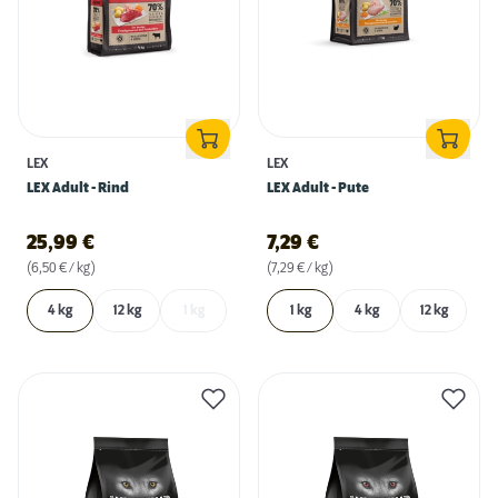
LEX
LEX
LEX Adult - Rind
LEX Adult - Pute
25,99
€
7,29
€
(6,50 € / kg)
(7,29 € / kg)
4 kg
12 kg
1 kg
1 kg
4 kg
12 kg