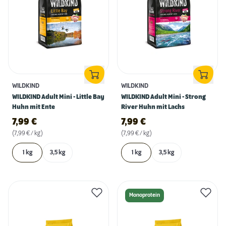
WILDKIND
WILDKIND
WILDKIND Adult Mini - Little Bay
WILDKIND Adult Mini - Strong
Huhn mit Ente
River Huhn mit Lachs
7,99
€
7,99
€
(7,99 € / kg)
(7,99 € / kg)
1 kg
3,5 kg
1 kg
3,5 kg
Monoprotein