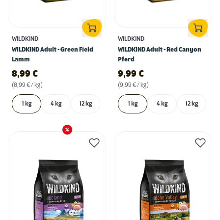
WILDKIND
WILDKIND
WILDKIND Adult - Green Field
WILDKIND Adult - Red Canyon
Lamm
Pferd
8,99
€
9,99
€
(8,99 € / kg)
(9,99 € / kg)
1 kg
4 kg
12 kg
1 kg
4 kg
12 kg