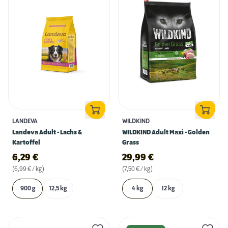
LANDEVA
WILDKIND
Landeva Adult - Lachs &
WILDKIND Adult Maxi - Golden
Kartoffel
Grass
6,29
€
29,99
€
(6,99 € / kg)
(7,50 € / kg)
900 g
12,5 kg
4 kg
12 kg