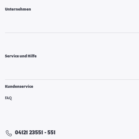
Unternehmen
Service und Hilfe
Kundenservice
FAQ
04121 23551 - 551