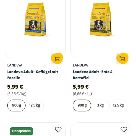
LANDEVA
LANDEVA
Landeva Adult - Geflügel mit
Landeva Adult - Ente &
Forelle
Kartoffel
5,99
€
5,99
€
(6,66 € / kg)
(6,66 € / kg)
900 g
12,5 kg
900 g
3 kg
12,5 kg
Monoprotein