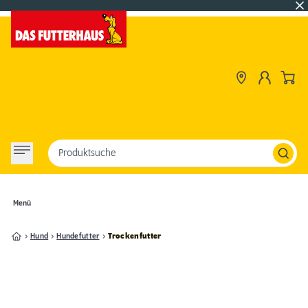
Produktsuche
Menü
Hund
Hundefutter
Trockenfutter