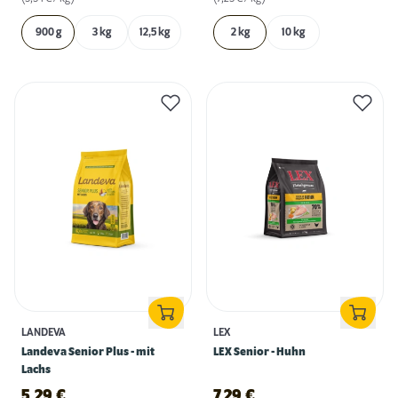
900 g
3 kg
12,5 kg
2 kg
10 kg
LANDEVA
LEX
Landeva Senior Plus - mit
LEX Senior - Huhn
Lachs
5,29
€
7,29
€