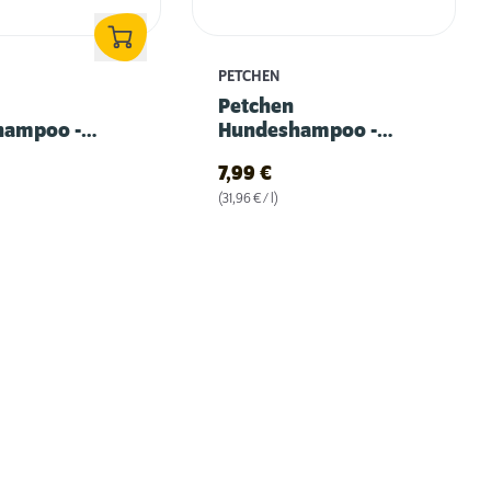
PETCHEN
Petchen
hampoo -
Hundeshampoo -
r
Langhaar
7,99
€
(31,96 € / l)