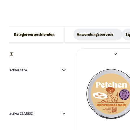
Kategorien ausblenden
Anwendungsbereich
Ei
activa care
activa CLASSIC