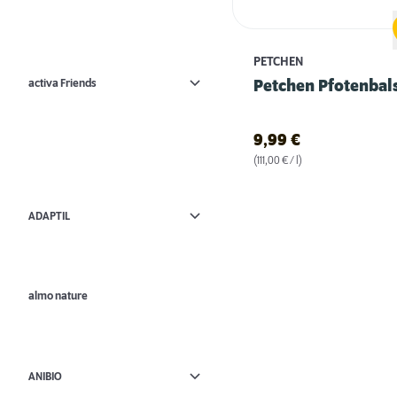
PETCHEN
activa Friends
Petchen Pfotenba
9,99
€
(111,00 € / l)
ADAPTIL
almo nature
ANIBIO