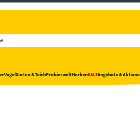
he
er
Vogel
Garten & Teich
Probierwelt
Marken
SALE
Angebote & Aktione