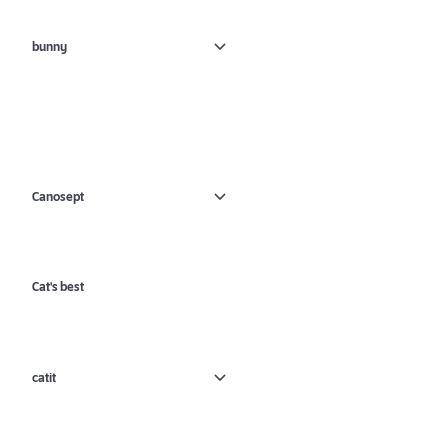
bunny
Canosept
Cat's best
catit