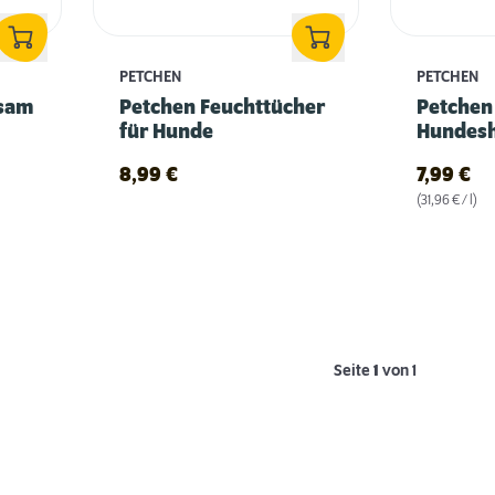
PETCHEN
PETCHEN
lsam
Petchen Feuchttücher
Petchen
für Hunde
Hundes
Kurzhaa
8,99
€
7,99
€
(31,96 € / l)
Seite
1
von 1