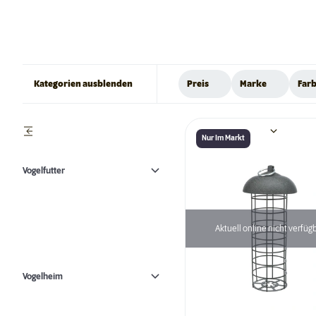
Kategorien ausblenden
Preis
Marke
Far
Nur Im Markt
Vogelfutter
Aktuell online nicht verfüg
Vogelheim