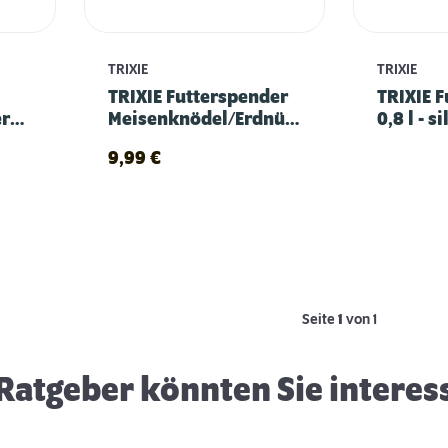
TRIXIE
TRIXIE
TRIXIE Futterspender
TRIXIE 
er
Meisenknödel/Erdnüsse
0,8 l - s
- schwarz
9,99
€
Wasserstellen für Vögel und Insekten
Seite
1
von 1
Ratgeber könnten Sie interes