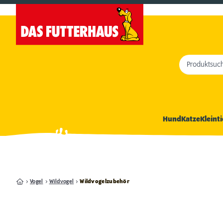
Produktsuc
Hund
Katze
Kleinti
Vogel
Wildvogel
Wildvogelzubehör