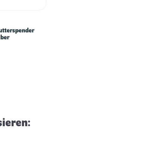
Futterspender
ilber
Ganzjährig Wildvögel füttern
sieren: