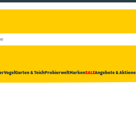
he
er
Vogel
Garten & Teich
Probierwelt
Marken
SALE
Angebote & Aktione