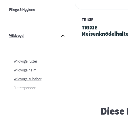
Pflege & Hygiene
TRIXIE
TRIXIE
Meisenknödelhalt
Wildvogel
Dach 4 Knödel -
schwarz
Wildvogelfutter
Wildvogelheim
Wildvogelzubehör
Heimische Vögel
Futterspender
Diese 