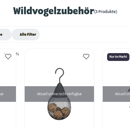
Wildvogelzubehör
(3 Produkte)
be
Alle Filter
Nur Im Markt
bar
Aktuell online nicht verfügbar
Aktuell on