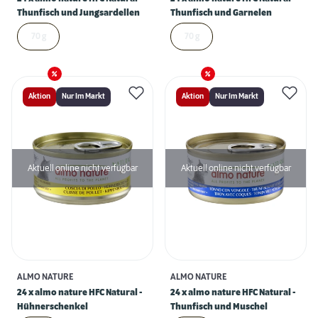
Thunfisch und Jungsardellen
Thunfisch und Garnelen
70 g
70 g
Aktion
Nur Im Markt
Aktion
Nur Im Markt
Aktuell online nicht verfügbar
Aktuell online nicht verfügbar
ALMO NATURE
ALMO NATURE
24 x almo nature HFC Natural -
24 x almo nature HFC Natural -
Hühnerschenkel
Thunfisch und Muschel