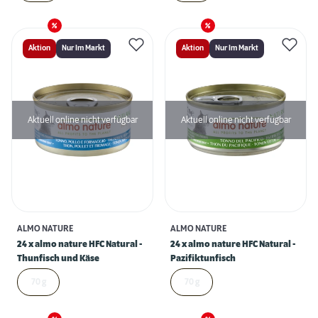
Aktion
Nur Im Markt
Aktion
Nur Im Markt
Aktuell online nicht verfügbar
Aktuell online nicht verfügbar
ALMO NATURE
ALMO NATURE
24 x almo nature HFC Natural -
24 x almo nature HFC Natural -
Thunfisch und Käse
Pazifiktunfisch
70 g
70 g