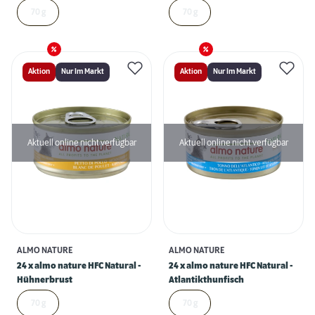
70 g
70 g
Aktion
Nur Im Markt
Aktion
Nur Im Markt
Aktuell online nicht verfügbar
Aktuell online nicht verfügbar
ALMO NATURE
ALMO NATURE
24 x almo nature HFC Natural -
24 x almo nature HFC Natural -
Hühnerbrust
Atlantikthunfisch
70 g
70 g