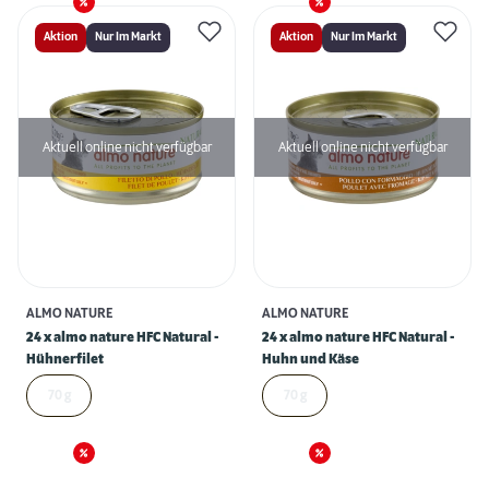
Aktion
Nur Im Markt
Aktion
Nur Im Markt
Aktuell online nicht verfügbar
Aktuell online nicht verfügbar
ALMO NATURE
ALMO NATURE
24 x almo nature HFC Natural -
24 x almo nature HFC Natural -
Hühnerfilet
Huhn und Käse
70 g
70 g