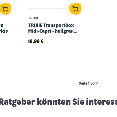
TRIXIE
ox
TRIXIE Transportbox
rkis
Midi-Capri - hellgrau,
türkis
19,99
€
Kaninchen Erstausstattung
Seite
1
von 1
Ratgeber könnten Sie interes