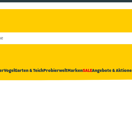
he
er
Vogel
Garten & Teich
Probierwelt
Marken
SALE
Angebote & Aktione