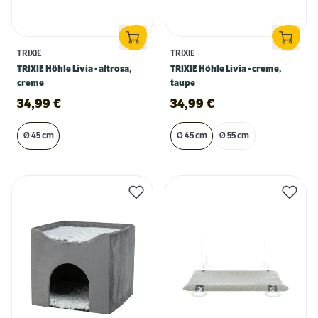
TRIXIE
TRIXIE
TRIXIE Höhle Livia - altrosa,
TRIXIE Höhle Livia - creme,
creme
taupe
34,99
€
34,99
€
Ø 45 cm
Ø 45 cm
Ø 55 cm