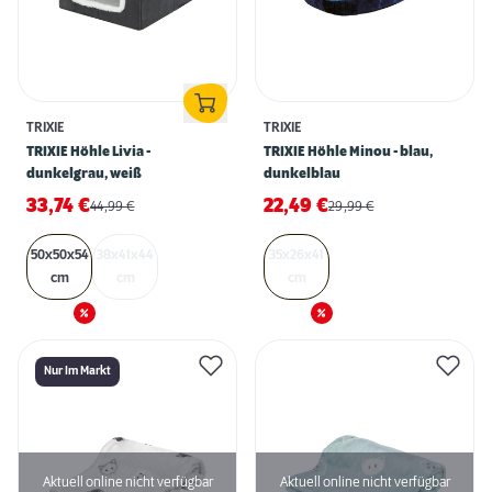
TRIXIE
TRIXIE
TRIXIE Höhle Livia -
TRIXIE Höhle Minou - blau,
dunkelgrau, weiß
dunkelblau
33,74
€
22,49
€
44,99
€
29,99
€
50x50x54
38x41x44
35x26x41
cm
cm
cm
Nur Im Markt
Aktuell online nicht verfügbar
Aktuell online nicht verfügbar