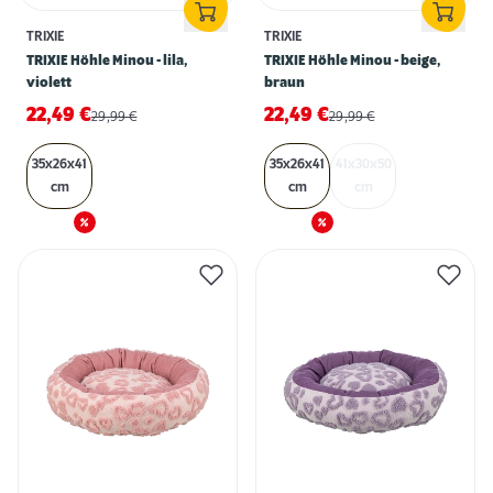
TRIXIE
TRIXIE
TRIXIE Höhle Minou - lila,
TRIXIE Höhle Minou - beige,
violett
braun
22,49
€
22,49
€
29,99
€
29,99
€
35x26x41
35x26x41
41x30x50
cm
cm
cm