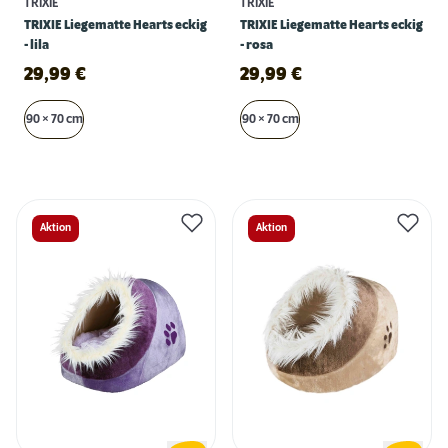
TRIXIE
TRIXIE
TRIXIE Liegematte Hearts eckig
TRIXIE Liegematte Hearts eckig
- lila
- rosa
29,99
€
29,99
€
90 × 70 cm
90 × 70 cm
Aktion
Aktion