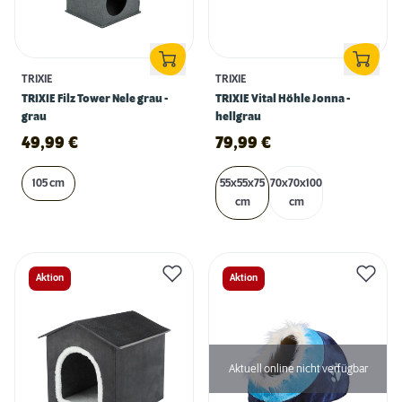
TRIXIE
TRIXIE
TRIXIE Filz Tower Nele grau -
TRIXIE Vital Höhle Jonna -
grau
hellgrau
49,99
€
79,99
€
105 cm
55x55x75
70x70x100
cm
cm
Aktion
Aktion
Aktuell online nicht verfügbar