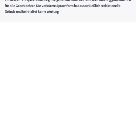
verwendet. Entsprechende Begriffe gelten im Sinne der Gleichbehandlung grundsätzlich
für alle Geschlechter. Die verkürzte Sprachform hat ausschließlich redaktionelle
Gründe und beinhaltet keine Wertung.