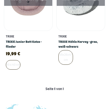
TRIXIE
TRIXIE
TRIXIE Junior Bett Katze -
TRIXIE Höhle Harvey - grau,
flieder
weiß-schwarz
19,99
€
35x26x41
cm
50 x 40 cm
Seite
1
von 1