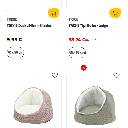
TRIXIE
TRIXIE
TRIXIE Decke Mimi - flieder
TRIXIE Tipi Boho - beige
9,99
€
33,74
€
44,99
€
70 x 50 cm
55 x 55 cm