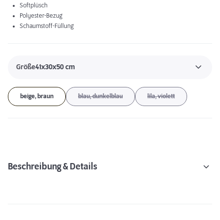
Softplüsch
Polyester-Bezug
Schaumstoff-Füllung
Größe
41x30x50 cm
beige, braun
blau, dunkelblau
lila, violett
Beschreibung & Details