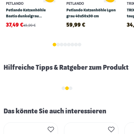
PETLANDO
PETLANDO
TRIX
Petlando Katzenhöhle
Petlando Katzenhöhle Lyon
TRIX
Bastia dunkelgrau
grau 40x50x30 cm
tau
40x45x32 cm
37,49
€
59,99
€
34
49,99
€
Erstausstattung für Katzen
Hilfreiche Tipps & Ratgeber zum Produkt
Das könnte Sie auch interessieren