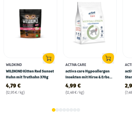
WILDKIND
ACTIVA CARE
ACT
WILDKIND Kitten Red Sunset
activa care Hypoallergen
acti
Huhn mit Truthahn 370g
Insekten mit Hirse & Erbse
Ster
400g
4,79
€
4,99
€
2,
(12,95 € / kg)
(12,48 € / kg)
(7,48