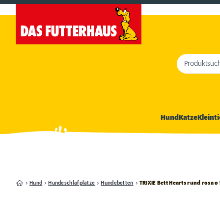
Produktsuc
Hund
Katze
Kleinti
Hund
Hundeschlafplätze
Hundebetten
TRIXIE Bett Hearts rund rosa ø