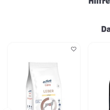
Hilfr
Da