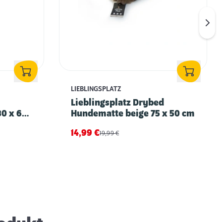
LIEBLINGSPLATZ
Lieblingsplatz Drybed
80 x 60
Hundematte beige 75 x 50 cm
14,99
€
19,99
€
Können Hunde frieren? – Tipps und
Maßnahmen