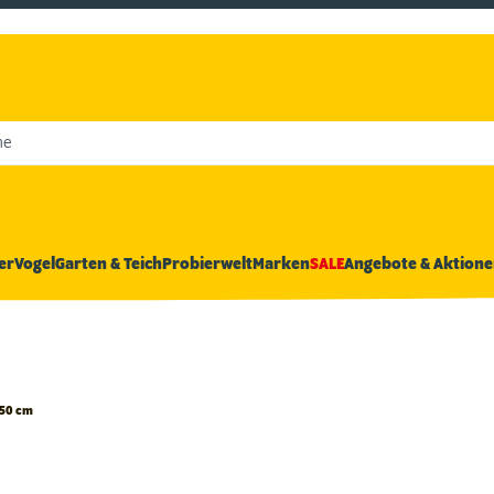
he
er
Vogel
Garten & Teich
Probierwelt
Marken
SALE
Angebote & Aktione
 50 cm