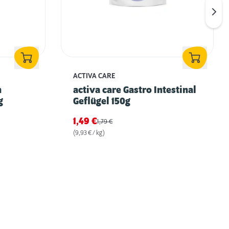
ACTIVA CARE
n
activa care Gastro Intestinal
g
Geflügel 150g
1,49
€
1,79
€
(9,93 € / kg)