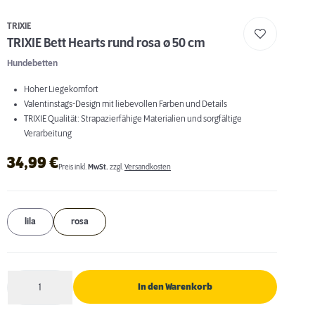
TRIXIE
TRIXIE Bett Hearts rund rosa ø 50 cm
Hundebetten
Hoher Liegekomfort
Valentinstags-Design mit liebevollen Farben und Details
TRIXIE Qualität: Strapazierfähige Materialien und sorgfältige
Verarbeitung
34,99
€
Preis inkl.
MwSt.
zzgl.
Versandkosten
lila
rosa
1
In den Warenkorb
Anzahl