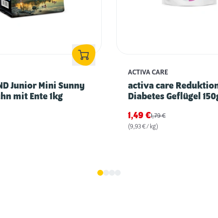
ACTIVA CARE
D Junior Mini Sunny
activa care Reduktio
hn mit Ente 1kg
Diabetes Geflügel 150
1,49
€
1,79
€
(9,93 € / kg)