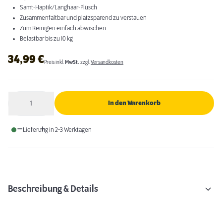
Samt-Haptik/Langhaar-Plüsch
Zusammenfaltbar und platzsparend zu verstauen
Zum Reinigen einfach abwischen
Belastbar bis zu 10 kg
34,99
€
Preis inkl.
MwSt.
zzgl.
Versandkosten
1
In den Warenkorb
Anzahl
Lieferung in 2-3 Werktagen
Beschreibung & Details