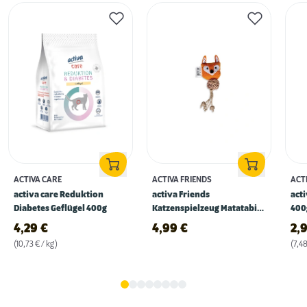
ACTIVA CARE
ACTIVA FRIENDS
ACT
activa care Reduktion
activa Friends
act
Diabetes Geflügel 400g
Katzenspielzeug Matatabi
400
Fuchs 18 cm
4,29
€
4,99
€
2,
(10,73 € / kg)
(7,48