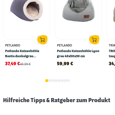
PETLANDO
PETLANDO
TRIX
Petlando Katzenhöhle
Petlando Katzenhöhle Lyon
TRIX
Bastia dunkelgrau
grau 40x50x30 cm
tau
40x45x32 cm
37,49
€
59,99
€
34
49,99
€
Erstausstattung für Katzen
Hilfreiche Tipps & Ratgeber zum Produkt