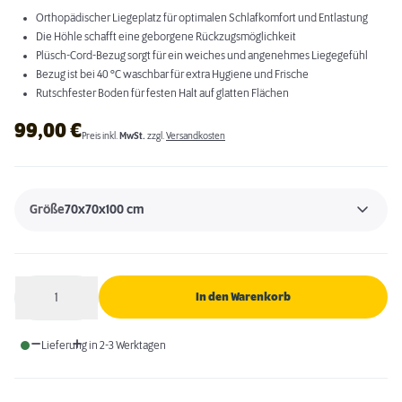
Orthopädischer Liegeplatz für optimalen Schlafkomfort und Entlastung
Die Höhle schafft eine geborgene Rückzugsmöglichkeit
Plüsch-Cord-Bezug sorgt für ein weiches und angenehmes Liegegefühl
Bezug ist bei 40 °C waschbar für extra Hygiene und Frische
Rutschfester Boden für festen Halt auf glatten Flächen
99,00
€
Preis inkl.
MwSt.
zzgl.
Versandkosten
Größe
70x70x100 cm
1
In den Warenkorb
Anzahl
Lieferung in 2-3 Werktagen