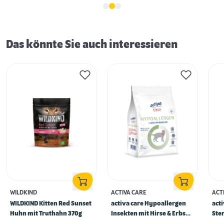
Das könnte Sie auch interessieren
WILDKIND
ACTIVA CARE
ACT
WILDKIND Kitten Red Sunset
activa care Hypoallergen
acti
Huhn mit Truthahn 370g
Insekten mit Hirse & Erbse
Ster
400g