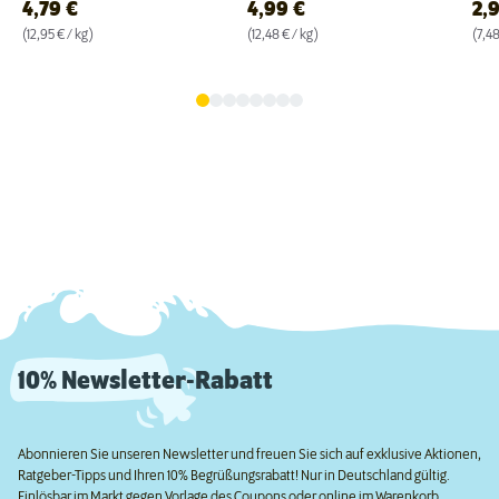
4,79
€
4,99
€
2,
(12,95 € / kg)
(12,48 € / kg)
(7,48
10% Newsletter-Rabatt
Abonnieren Sie unseren Newsletter und freuen Sie sich auf exklusive Aktionen,
Ratgeber-Tipps und Ihren 10% Begrüßungsrabatt! Nur in Deutschland gültig.
Einlösbar im Markt gegen Vorlage des Coupons oder online im Warenkorb.