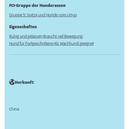
FCI-Gruppe der Hunderassen
Gruppe 5: Spitze und Hunde vom Urtyp
Eigenschaften
Ruhig und gelassen;
Braucht viel Bewegung;
Hund für Fortgeschrittene;
Als Wachhund geeignet
Herkunft:
China