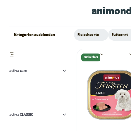
animond
Kategorien ausblenden
Fleischsorte
Futterart
Zuckerfrei
activa care
activa CLASSIC