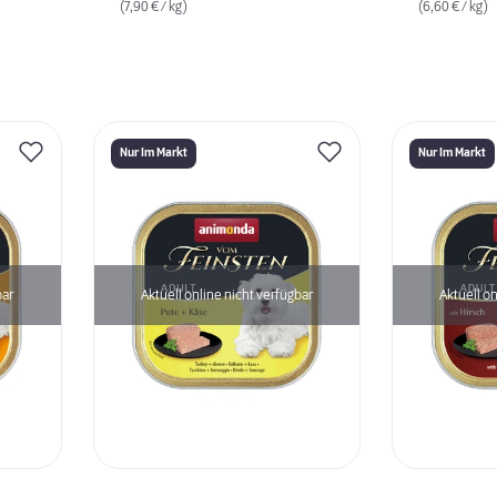
(7,90 € / kg)
(6,60 € / kg)
Nur Im Markt
Nur Im Markt
bar
Aktuell online nicht verfügbar
Aktuell on