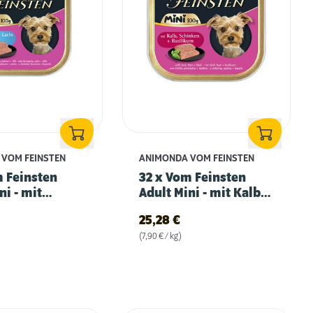
VOM FEINSTEN
ANIMONDA VOM FEINSTEN
m Feinsten
32 x Vom Feinsten
ni - mit
Adult Mini - mit Kalb,
, Lachs & Dill
Schinken & Basilikum
25,28
€
(7,90 € / kg)