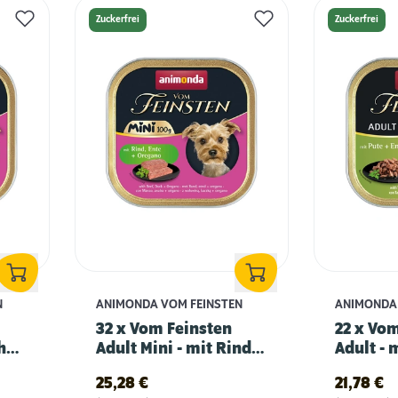
Zuckerfrei
Zuckerfrei
N
ANIMONDA VOM FEINSTEN
ANIMONDA 
32 x Vom Feinsten
22 x Vo
hn,
Adult Mini - mit Rind,
Adult - 
Ente & Oregano
in Sauce
25,28
€
21,78
€