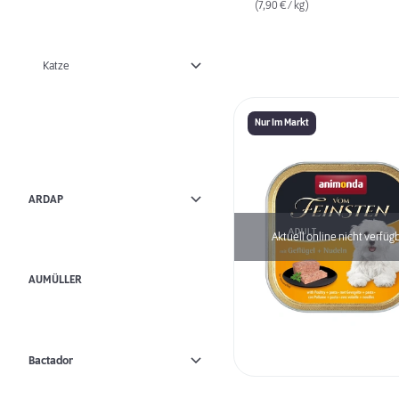
(7,90 € / kg)
Katze
Nur Im Markt
ARDAP
Aktuell online nicht verfüg
AUMÜLLER
Bactador