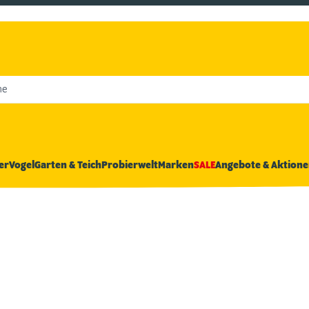
he
er
Vogel
Garten & Teich
Probierwelt
Marken
SALE
Angebote & Aktione