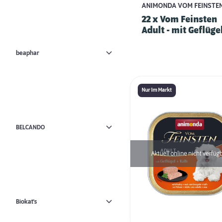
ANIMONDA VOM FEINSTE
22 x Vom Feinsten
Adult - mit Geflüge
Nudeln
beaphar
Nur Im Markt
BELCANDO
Aktuell online nicht verfüg
Biokat's