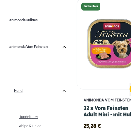
Zuckerfrei
animonda Milkies
animonda Vom Feinsten
Hund
ANIMONDA VOM FEINSTE
32 x Vom Feinsten
Adult Mini - mit Hu
Hundefutter
Gans & Petersilie
25,28
€
Welpe & Junior