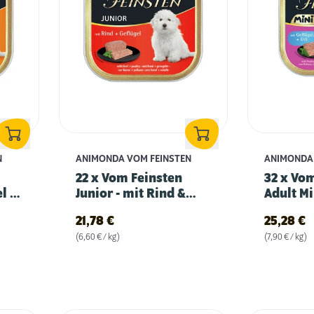
N
ANIMONDA VOM FEINSTEN
ANIMONDA 
22 x Vom Feinsten
32 x Vo
el &
Junior - mit Rind &
Adult Mi
Geflügel
Geflügel
21,78
€
25,28
€
(6,60 € / kg)
(7,90 € / kg)