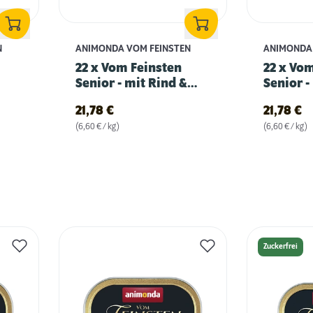
N
ANIMONDA VOM FEINSTEN
ANIMONDA 
22 x Vom Feinsten
22 x Vo
Senior - mit Rind &
Senior -
Huhn
Lamm
21,78
€
21,78
€
(6,60 € / kg)
(6,60 € / kg)
Zuckerfrei