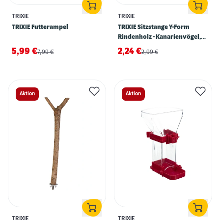
TRIXIE
TRIXIE
TRIXIE Futterampel
TRIXIE Sitzstange Y-Form
Rindenholz - Kanarienvögel,
Wellensittiche
5,99
€
2,24
€
7,99
€
2,99
€
Aktion
Aktion
TRIXIE
TRIXIE