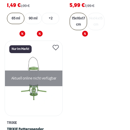
1,49
€
5,99
€
1,99
€
7,99
€
65 ml
90 ml
+2
15x16x17
14x14x15
cm
cm
Nur Im Markt
Aktuell online nicht verfügbar
TRIXIE
TRIXIE Futterspender