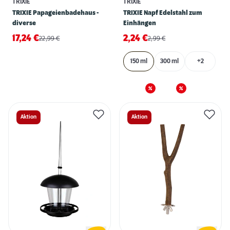
TRIXIE
TRIXIE
TRIXIE Papageienbadehaus -
TRIXIE Napf Edelstahl zum
diverse
Einhängen
17,24
€
2,24
€
22,99
€
2,99
€
150 ml
300 ml
+2
Aktion
Aktion