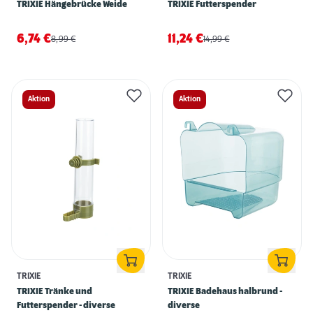
TRIXIE Hängebrücke Weide
TRIXIE Futterspender
6,74
€
11,24
€
8,99
€
14,99
€
Aktion
Aktion
TRIXIE
TRIXIE
TRIXIE Tränke und
TRIXIE Badehaus halbrund -
Futterspender - diverse
diverse