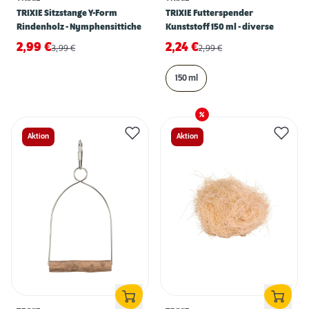
TRIXIE Sitzstange Y-Form
TRIXIE Futterspender
Rindenholz - Nymphensittiche
Kunststoff 150 ml - diverse
2,99
€
2,24
€
3,99
€
2,99
€
150 ml
Aktion
Aktion