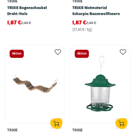
TRIXIE
TRIXIE
TRIXIE Bogenschaukel
TRIXIE Nistmaterial
Draht/Holz
Scharpie/Baumwollfasern
1,87
€
1,87
€
2,49
€
2,49
€
(37,40 € / kg)
Aktion
Aktion
TRIXIE
TRIXIE