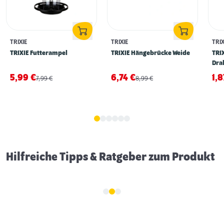
TRIXIE
TRIXIE
TRIX
TRIXIE Futterampel
TRIXIE Hängebrücke Weide
TRI
Dra
5,99
€
6,74
€
1,
7,99
€
8,99
€
Erstausstattung für Ziervögel
Hilfreiche Tipps & Ratgeber zum Produkt