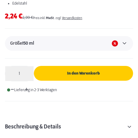
Edelstahl
2,24
€
2,99
€
Preis inkl.
MwSt.
zzgl.
Versandkosten
Größe
150 ml
1
In den Warenkorb
Anzahl
Lieferung in 2-3 Werktagen
Beschreibung & Details