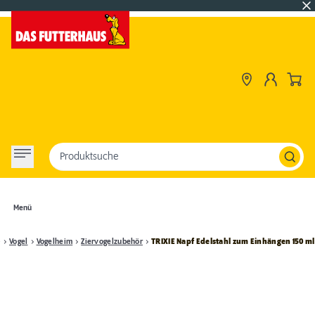
Produktsuche
Menü
Vogel
Vogelheim
Ziervogelzubehör
TRIXIE Napf Edelstahl zum Einhängen 150 ml