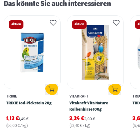
Das könnte Sie auch interessieren
Aktion
Aktion
A
TRIXIE
VITAKRAFT
TRIX
TRIXIE Jod-Pickstein 20g
Vitakraft Vita Nature
TRIX
Kolbenhirse 100g
1,12
€
2,24
€
2,
1,49
€
2,99
€
(56,00 € / kg)
(22,40 € / kg)
(17,4