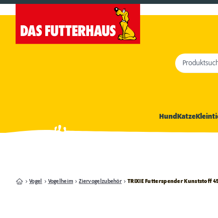
Produktsuc
Hund
Katze
Kleinti
Vogel
Vogelheim
Ziervogelzubehör
TRIXIE Futterspender Kunststoff 4