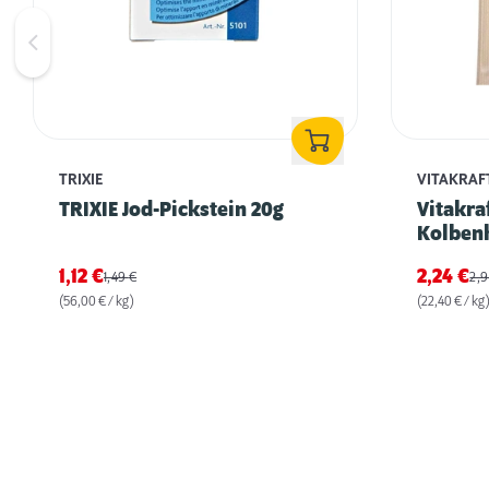
TRIXIE
VITAKRAF
TRIXIE Jod-Pickstein 20g
Vitakra
Kolbenh
1,12
€
2,24
€
1,49
€
2,
(56,00 € / kg)
(22,40 € / kg