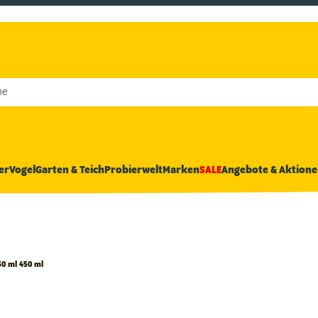
he
er
Vogel
Garten & Teich
Probierwelt
Marken
SALE
Angebote & Aktione
50 ml 450 ml