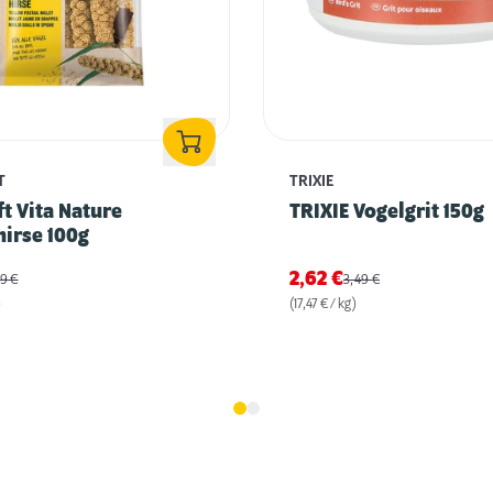
T
TRIXIE
ft Vita Nature
TRIXIE Vogelgrit 150g
irse 100g
2,62
€
99
€
3,49
€
)
(17,47 € / kg)