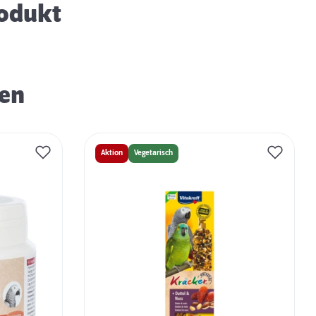
rodukt
ren
Aktion
Vegetarisch