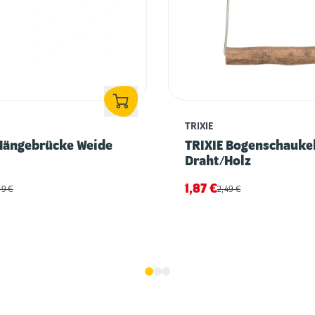
TRIXIE
 Hängebrücke Weide
TRIXIE Bogenschauke
Draht/Holz
1,87
€
99
€
2,49
€
Vogelhaltung