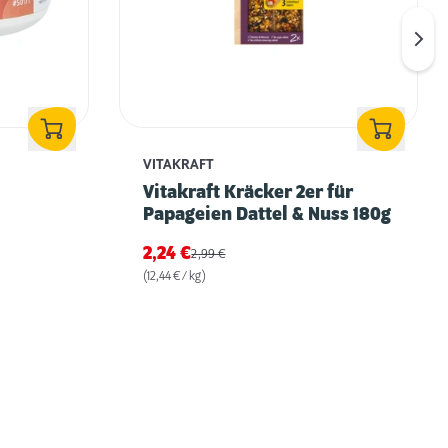
VITAKRAFT
Vitakraft Kräcker 2er für
Papageien Dattel & Nuss 180g
2,24
€
2,99
€
(12,44 € / kg)