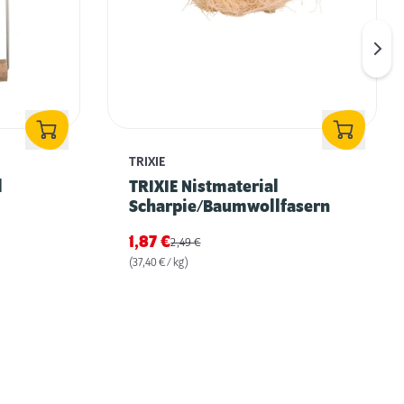
TRIXIE
l
TRIXIE Nistmaterial
Scharpie/Baumwollfasern
1,87
€
2,49
€
(37,40 € / kg)
Wasserstellen für Vögel und Insekten