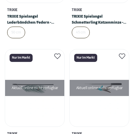
TRIXIE
TRIXIE
TRIXIE Spielangel
TRIXIE Spielangel
Lederbändchen/Federn -
Schmetterling Katzenminze -
schwarz
beige
50 cm
45 cm
Nur Im Markt
Nur Im Markt
Aktuell online nicht verfügbar
Aktuell online nicht verfügbar
TRIXIE
TRIXIE