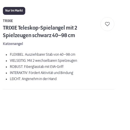
Nur Im Markt
TRIXIE
TRIXIE Teleskop-Spielangel mit 2
Spielzeugen schwarz 40–98 cm
Katzenangel
FLEXIBEL: Ausziehbarer Stab von 40–98 cm
VIELSEITIG: Mit 2 wechselbaren Spielzeugen
ROBUST: Fiberglasstab mit EVA-Griff
INTERAKTIV: Fördert Aktivität und Bindung
LEICHT: Angenehm in der Hand