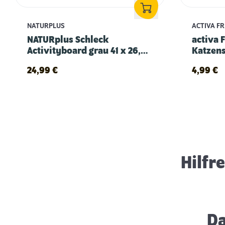
NATURPLUS
ACTIVA F
NATURplus Schleck
activa 
Activityboard grau 41 x 26,5
Katzens
cm
Fuchs 1
24,99
€
4,99
€
Erstausstattung für Katzen
Hilfr
Da