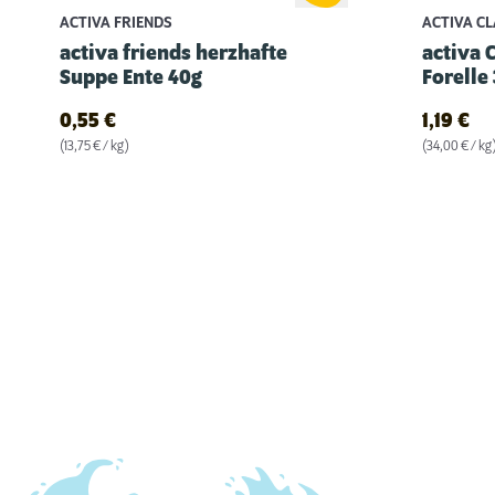
ACTIVA FRIENDS
ACTIVA CL
activa friends herzhafte
activa 
Suppe Ente 40g
Forelle
0,55
€
1,19
€
(13,75 € / kg)
(34,00 € / kg