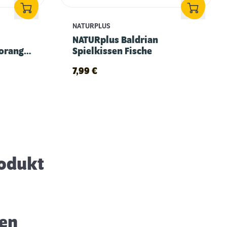
NATURPLUS
NATURplus Baldrian
 orange,
Spielkissen Fische
7,99
€
Spielzeit - Darum müssen Katzen spielen
rodukt
ren