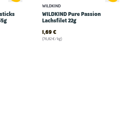
WILDKIND
sticks
WILDKIND Pure Passion
55g
Lachsfilet 22g
1,69
€
(76,82 € / kg)