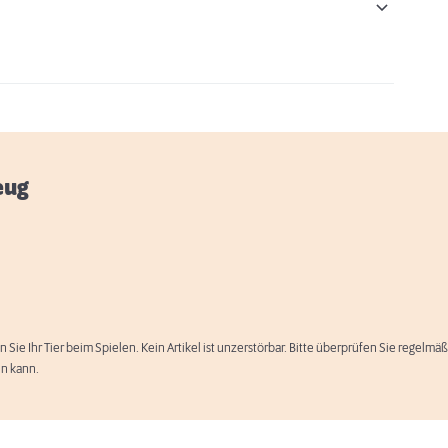
eug
n Sie Ihr Tier beim Spielen. Kein Artikel ist unzerstörbar. Bitte überprüfen Sie regelm
en kann.