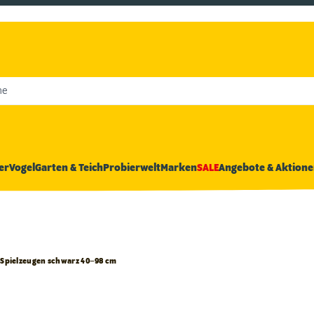
he
er
Vogel
Garten & Teich
Probierwelt
Marken
SALE
Angebote & Aktione
2 Spielzeugen schwarz 40–98 cm