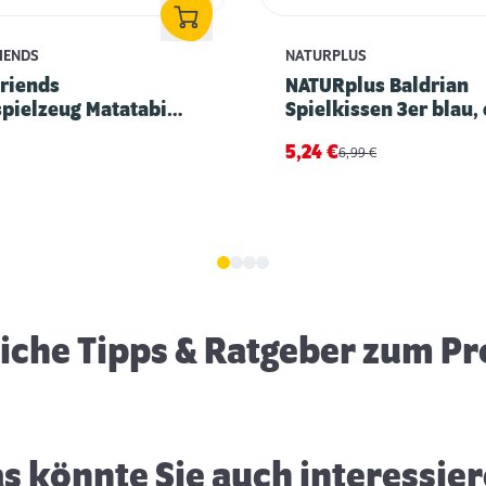
RIENDS
NATURPLUS
Friends
NATURplus Baldrian
pielzeug Matatabi
Spielkissen 3er blau,
8 cm
pink
5,24
€
6,99
€
Katzenspielzeug: Spielen gegen
Langeweile
eiche Tipps & Ratgeber zum P
s könnte Sie auch interessie