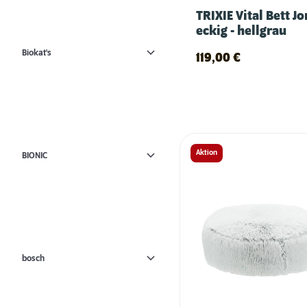
TRIXIE Vital Bett J
eckig - hellgrau
Biokat's
119,00
€
Aktion
BIONIC
bosch