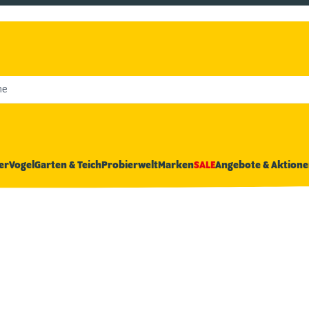
he
er
Vogel
Garten & Teich
Probierwelt
Marken
SALE
Angebote & Aktione