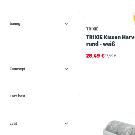
bunny
TRIXIE
TRIXIE Kissen Har
rund - weiß
28,49
€
37,99
€
Canosept
Cat's best
catit