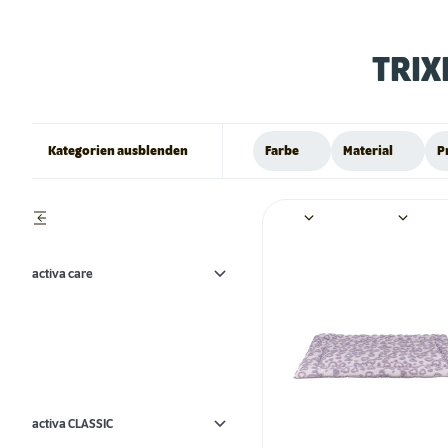
TRIX
Kategorien ausblenden
Farbe
Material
P
activa care
activa CLASSIC