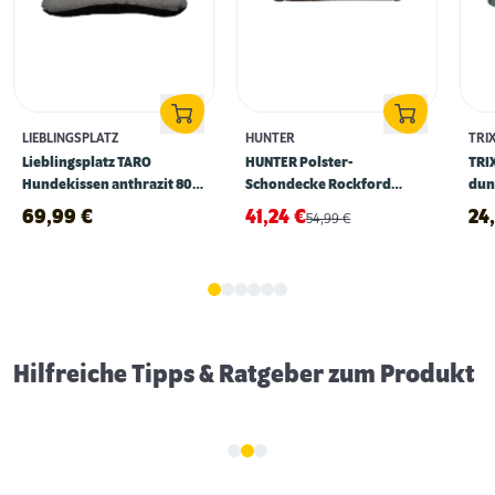
LIEBLINGSPLATZ
HUNTER
TRIX
Lieblingsplatz TARO
HUNTER Polster-
TRIX
Hundekissen anthrazit 80 x
Schondecke Rockford
dun
60 cm
braun 90 x 70 cm
69,99
€
41,24
€
24
54,99
€
Schlaf- & Ruhephasen von Hunden
Hilfreiche Tipps & Ratgeber zum Produkt