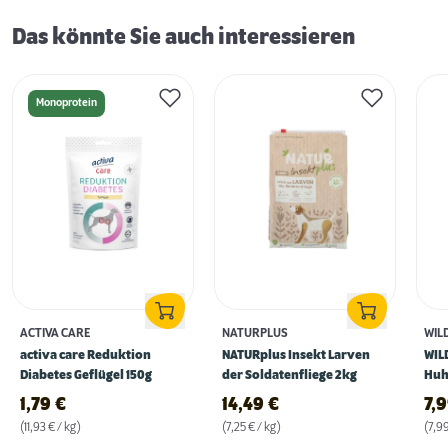
Das könnte Sie auch interessieren
Monoprotein
ACTIVA CARE
NATURPLUS
WIL
activa care Reduktion
NATURplus Insekt Larven
WIL
Diabetes Geflügel 150g
der Soldatenfliege 2kg
Huh
1,79
€
14,49
€
7,
(11,93 € / kg)
(7,25 € / kg)
(7,99