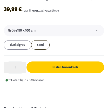
39,99
€
Preis inkl.
MwSt.
zzgl.
Versandkosten
Größe
150 x 100 cm
dunkelgrau
sand
1
In den Warenkorb
Anzahl
Lieferung in 2-3 Werktagen