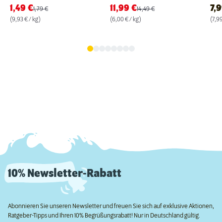
1,49
€
11,99
€
7,
1,79
€
14,49
€
(9,93 € / kg)
(6,00 € / kg)
(7,99
10% Newsletter-Rabatt
Abonnieren Sie unseren Newsletter und freuen Sie sich auf exklusive Aktionen,
Ratgeber-Tipps und Ihren 10% Begrüßungsrabatt! Nur in Deutschland gültig.