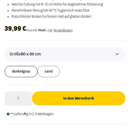
Weiche Füllung mit 8–12 cm Höhe für angenehme Polsterung
Abnehmbarer Bezug bei 40 °C hygienisch waschbar
Rutschfester Boden für festen Halt auf glatten Böden
39,99
€
Preis inkl.
MwSt.
zzgl.
Versandkosten
Größe
80 x 60 cm
dunkelgrau
sand
1
In den Warenkorb
Anzahl
Lieferung in 2-3 Werktagen