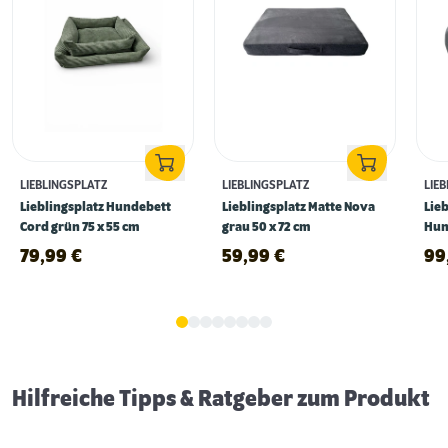
LIEBLINGSPLATZ
LIEBLINGSPLATZ
LIE
Lieblingsplatz Hundebett
Lieblingsplatz Matte Nova
Lie
Cord grün 75 x 55 cm
grau 50 x 72 cm
Hun
60 
79,99
€
59,99
€
99
Schlaf- & Ruhephasen von Hunden
Hilfreiche Tipps & Ratgeber zum Produkt