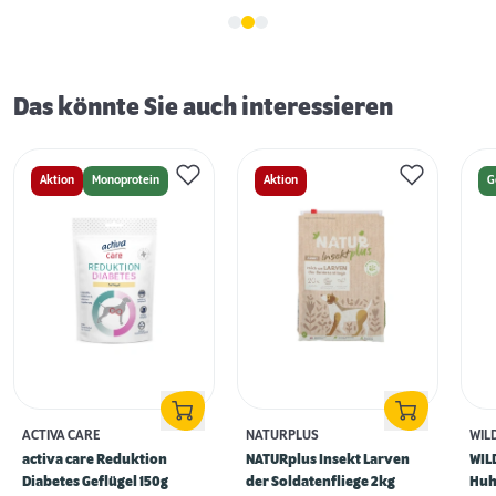
Das könnte Sie auch interessieren
Aktion
Monoprotein
Aktion
G
ACTIVA CARE
NATURPLUS
WIL
activa care Reduktion
NATURplus Insekt Larven
WIL
Diabetes Geflügel 150g
der Soldatenfliege 2kg
Huh