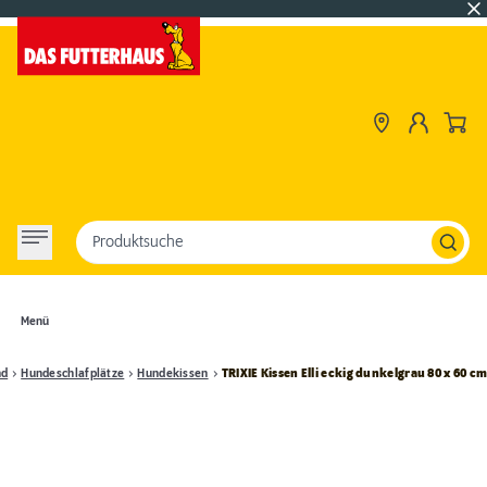
Produktsuche
Menü
nd
Hundeschlafplätze
Hundekissen
TRIXIE Kissen Elli eckig dunkelgrau 80 x 60 c