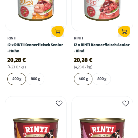
RINTI
RINTI
12 x RINTI Kennerfleisch Senior
12 x RINTI Kennerfleisch Senior
- Huhn
- Rind
20,28
€
20,28
€
(4,23 € / kg)
(4,23 € / kg)
400 g
800 g
400 g
800 g