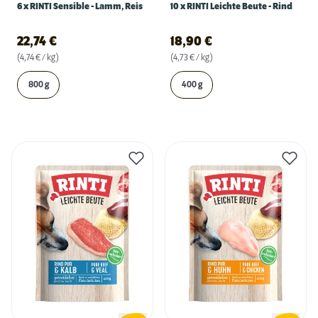
6 x RINTI Sensible - Lamm, Reis
10 x RINTI Leichte Beute - Rind
22,74
€
18,90
€
(4,74 € / kg)
(4,73 € / kg)
800 g
400 g