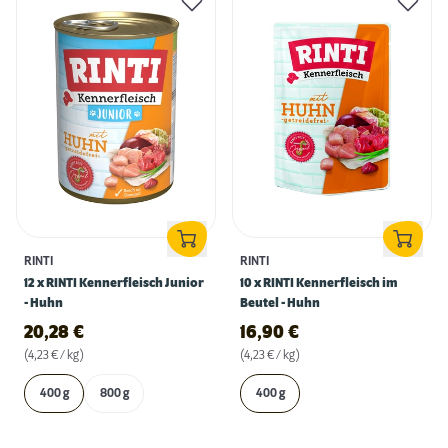
RINTI
RINTI
12 x RINTI Kennerfleisch Junior
10 x RINTI Kennerfleisch im
- Huhn
Beutel - Huhn
20,28
€
16,90
€
(4,23 € / kg)
(4,23 € / kg)
400 g
800 g
400 g