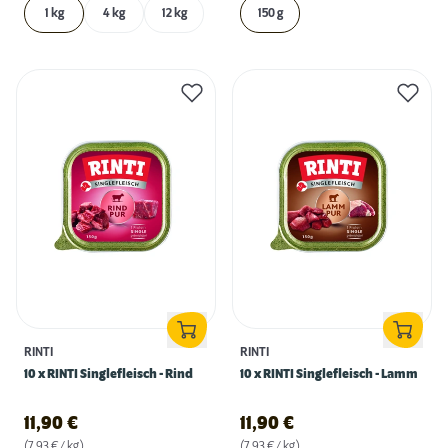
1 kg
4 kg
12 kg
150 g
RINTI
RINTI
10 x RINTI Singlefleisch - Rind
10 x RINTI Singlefleisch - Lamm
11,90
€
11,90
€
(7,93 € / kg)
(7,93 € / kg)