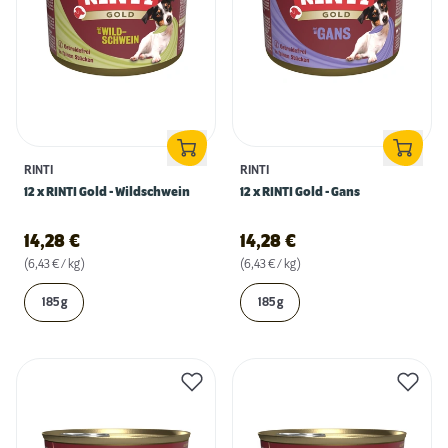
RINTI
RINTI
12 x RINTI Gold - Wildschwein
12 x RINTI Gold - Gans
14,28
€
14,28
€
(6,43 € / kg)
(6,43 € / kg)
185 g
185 g