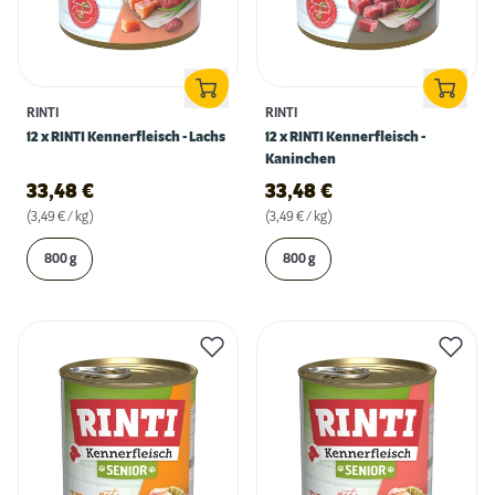
RINTI
RINTI
12 x RINTI Kennerfleisch - Lachs
12 x RINTI Kennerfleisch -
Kaninchen
33,48
€
33,48
€
(3,49 € / kg)
(3,49 € / kg)
800 g
800 g