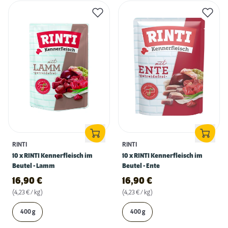
RINTI
RINTI
10 x RINTI Kennerfleisch im
10 x RINTI Kennerfleisch im
Beutel - Lamm
Beutel - Ente
16,90
€
16,90
€
(4,23 € / kg)
(4,23 € / kg)
400 g
400 g