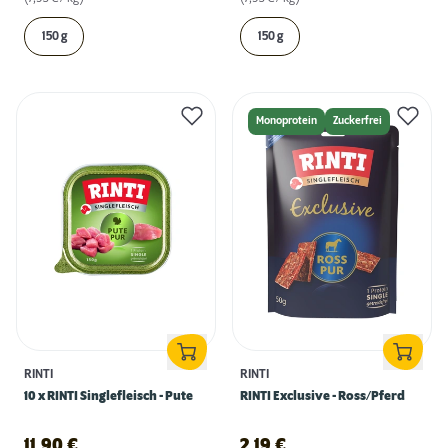
150 g
150 g
Monoprotein
Zuckerfrei
RINTI
RINTI
10 x RINTI Singlefleisch - Pute
RINTI Exclusive - Ross/Pferd
11,90
€
2,19
€