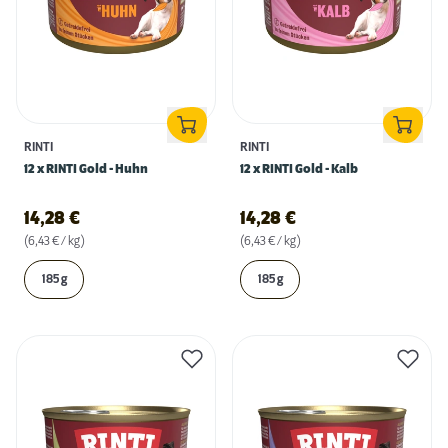
RINTI
RINTI
12 x RINTI Gold - Huhn
12 x RINTI Gold - Kalb
14,28
€
14,28
€
(6,43 € / kg)
(6,43 € / kg)
185 g
185 g