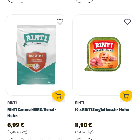
RINTI
RINTI
RINTI Canine NIERE/Renal -
10 x RINTI Singlefleisch - Huhn
Huhn
6,99
€
11,90
€
(6,99 € / kg)
(7,93 € / kg)