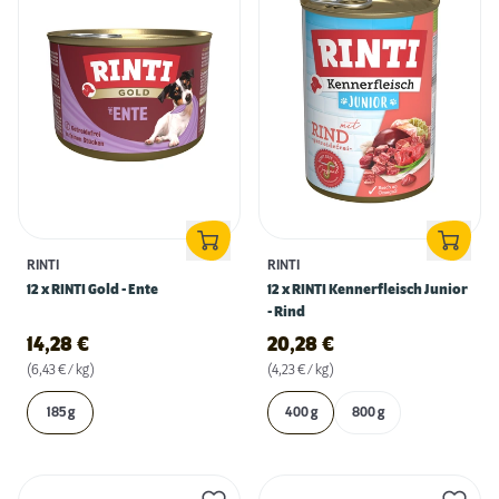
RINTI
RINTI
12 x RINTI Gold - Ente
12 x RINTI Kennerfleisch Junior
- Rind
14,28
€
20,28
€
(6,43 € / kg)
(4,23 € / kg)
185 g
400 g
800 g