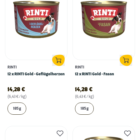
RINTI
RINTI
12 x RINTI Gold - Geflügelherzen
12 x RINTI Gold - Fasan
14,28
€
14,28
€
(6,43 € / kg)
(6,43 € / kg)
185 g
185 g