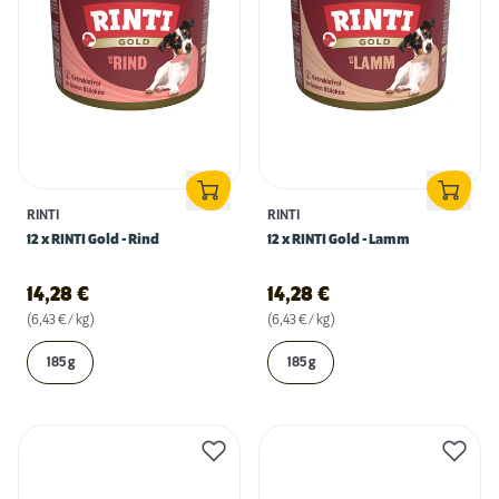
RINTI
RINTI
12 x RINTI Gold - Rind
12 x RINTI Gold - Lamm
14,28
€
14,28
€
(6,43 € / kg)
(6,43 € / kg)
185 g
185 g