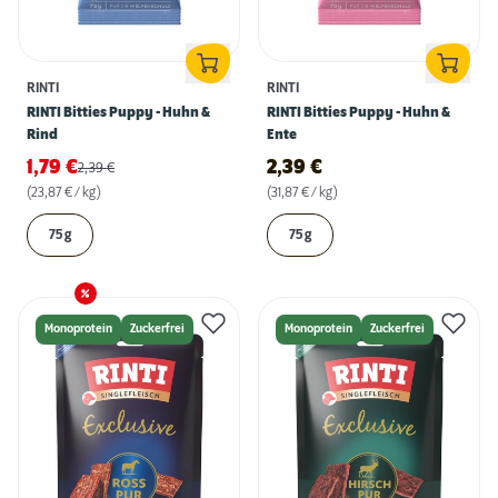
RINTI
RINTI
RINTI Bitties Puppy - Huhn &
RINTI Bitties Puppy - Huhn &
Rind
Ente
1,79
€
2,39
€
2,39
€
(23,87 € / kg)
(31,87 € / kg)
75 g
75 g
Monoprotein
Zuckerfrei
Monoprotein
Zuckerfrei