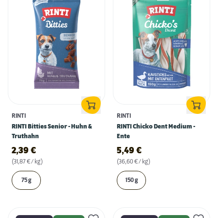
RINTI
RINTI
RINTI Bitties Senior - Huhn &
RINTI Chicko Dent Medium -
Truthahn
Ente
2,39
€
5,49
€
(31,87 € / kg)
(36,60 € / kg)
75 g
150 g