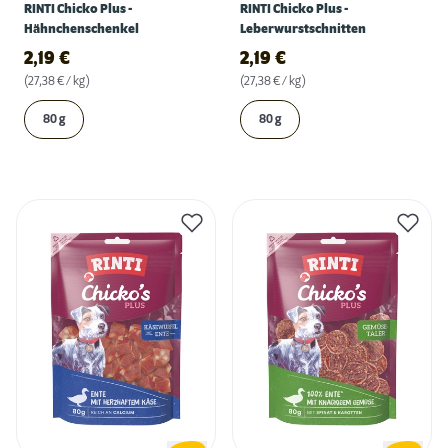
RINTI Chicko Plus -
RINTI Chicko Plus -
Hähnchenschenkel
Leberwurstschnitten
2,19
€
2,19
€
(27,38 € / kg)
(27,38 € / kg)
80 g
80 g