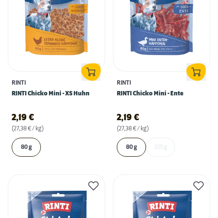
RINTI
RINTI
RINTI Chicko Mini - XS Huhn
RINTI Chicko Mini - Ente
2,19
€
2,19
€
(27,38 € / kg)
(27,38 € / kg)
80 g
80 g
225 g