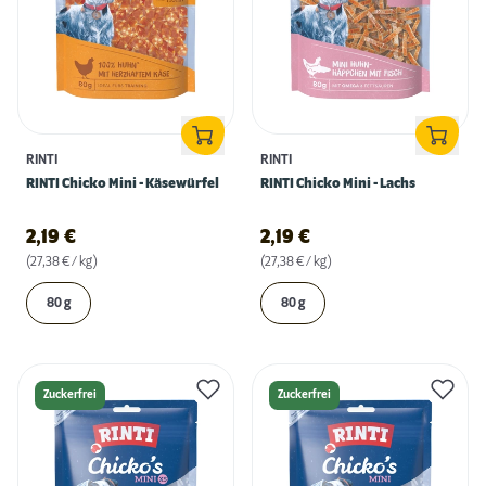
RINTI
RINTI
RINTI Chicko Mini - Käsewürfel
RINTI Chicko Mini - Lachs
2,19
€
2,19
€
(27,38 € / kg)
(27,38 € / kg)
80 g
80 g
Zuckerfrei
Zuckerfrei