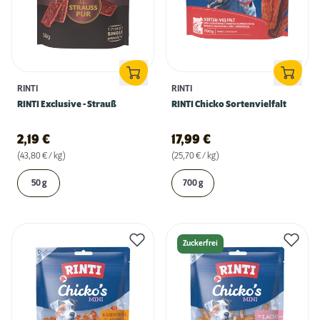
RINTI
RINTI
RINTI Exclusive - Strauß
RINTI Chicko Sortenvielfalt
2,19
€
17,99
€
(43,80 € / kg)
(25,70 € / kg)
50 g
700 g
Zuckerfrei