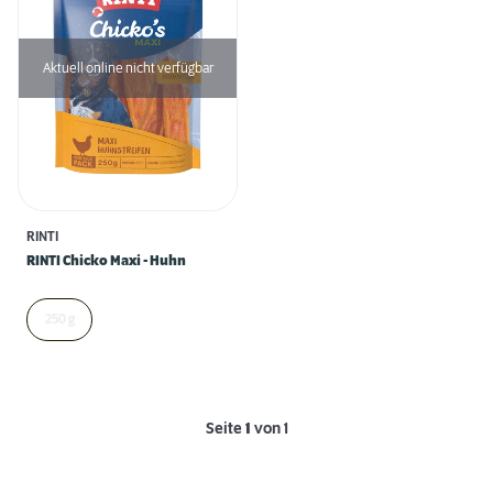
Aktuell online nicht verfügbar
RINTI
RINTI Chicko Maxi - Huhn
250 g
Seite
1
von 1