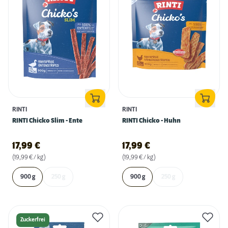
RINTI
RINTI
RINTI Chicko Slim - Ente
RINTI Chicko - Huhn
17,99
€
17,99
€
(19,99 € / kg)
(19,99 € / kg)
900 g
250 g
900 g
250 g
Zuckerfrei