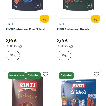
RINTI
RINTI
RINTI Exclusive - Ross/Pferd
RINTI Exclusive - Hirsch
2,19
€
2,19
€
(43,80 € / kg)
(43,80 € / kg)
50 g
50 g
Monoprotein
Zuckerfrei
Zuckerfrei