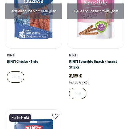
Aktuell online nicht verfügbar
Aktuell online nicht verfügbar
RINTI
RINTI
RINTI Chicko - Ente
RINTI Sensible Snack - Insect
Sticks
2,19
€
250 g
(43,80 € / kg)
50 g
Nur Im Markt