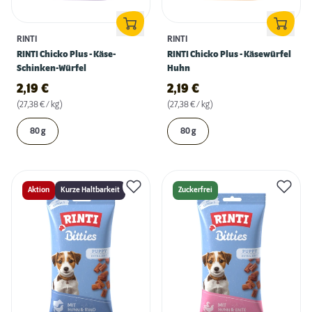
RINTI
RINTI
RINTI Chicko Plus - Käse-
RINTI Chicko Plus - Käsewürfel
Schinken-Würfel
Huhn
2,19
€
2,19
€
(27,38 € / kg)
(27,38 € / kg)
80 g
80 g
Aktion
Kurze Haltbarkeit
Zuckerfrei