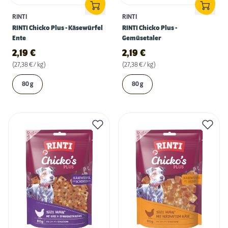
RINTI
RINTI
RINTI Chicko Plus - Käsewürfel
RINTI Chicko Plus -
Ente
Gemüsetaler
2,19
€
2,19
€
(27,38 € / kg)
(27,38 € / kg)
80 g
80 g