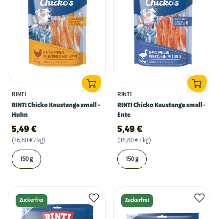
RINTI
RINTI
RINTI Chicko Kaustange small -
RINTI Chicko Kaustange small -
Huhn
Ente
5,49
€
5,49
€
(36,60 € / kg)
(36,60 € / kg)
150 g
150 g
Zuckerfrei
Zuckerfrei