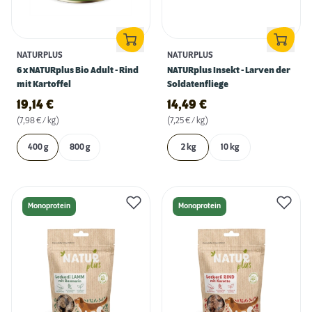
NATURPLUS
NATURPLUS
6 x NATURplus Bio Adult - Rind
NATURplus Insekt - Larven der
mit Kartoffel
Soldatenfliege
19,14
€
14,49
€
(7,98 € / kg)
(7,25 € / kg)
400 g
800 g
2 kg
10 kg
Monoprotein
Monoprotein