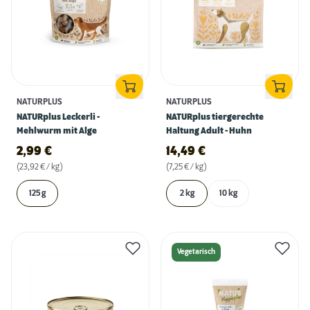
NATURPLUS
NATURPLUS
NATURplus Leckerli -
NATURplus tiergerechte
Mehlwurm mit Alge
Haltung Adult - Huhn
2,99
€
14,49
€
(23,92 € / kg)
(7,25 € / kg)
125 g
2 kg
10 kg
Vegetarisch