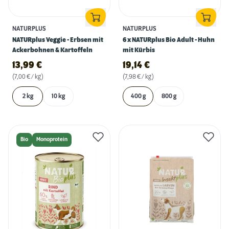
NATURPLUS
NATURPLUS
NATURplus Veggie - Erbsen mit
6 x NATURplus Bio Adult - Huhn
Ackerbohnen & Kartoffeln
mit Kürbis
13,99
€
19,14
€
(7,00 € / kg)
(7,98 € / kg)
2 kg
10 kg
400 g
800 g
Bio
Monoprotein