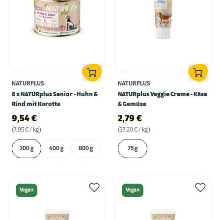
NATURPLUS
NATURPLUS
6 x NATURplus Senior - Huhn &
NATURplus Veggie Creme - Käse
Rind mit Karotte
& Gemüse
9,54
€
2,79
€
(7,95 € / kg)
(37,20 € / kg)
200 g
400 g
800 g
75 g
Vegan
Vegan