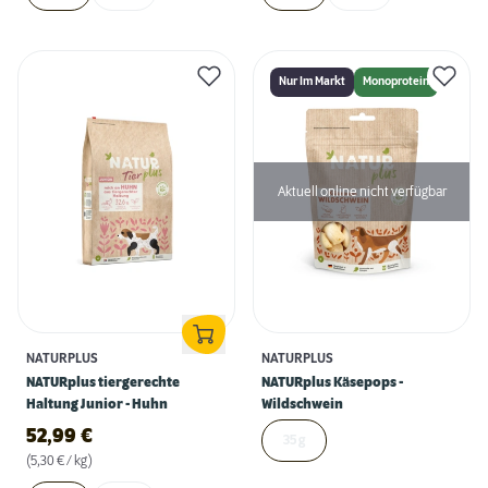
Nur Im Markt
Monoprotein
Aktuell online nicht verfügbar
NATURPLUS
NATURPLUS
NATURplus tiergerechte
NATURplus Käsepops -
Haltung Junior - Huhn
Wildschwein
52,99
€
35 g
(5,30 € / kg)