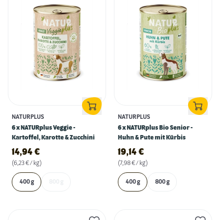
NATURPLUS
NATURPLUS
6 x NATURplus Veggie -
6 x NATURplus Bio Senior -
Kartoffel, Karotte & Zucchini
Huhn & Pute mit Kürbis
14,94
€
19,14
€
(6,23 € / kg)
(7,98 € / kg)
400 g
800 g
400 g
800 g