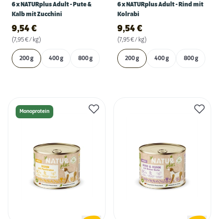
6 x NATURplus Adult - Pute &
6 x NATURplus Adult - Rind mit
Kalb mit Zucchini
Kolrabi
9,54
€
9,54
€
(7,95 € / kg)
(7,95 € / kg)
200 g
400 g
800 g
200 g
400 g
800 g
Monoprotein