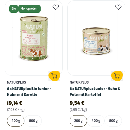
Bio
Monoprotein
NATURPLUS
NATURPLUS
6 x NATURplus Bio Junior -
6 x NATURplus Junior - Huhn &
Huhn mit Karotte
Pute mit Kartoffel
19,14
€
9,54
€
(7,98 € / kg)
(7,95 € / kg)
400 g
800 g
200 g
400 g
800 g