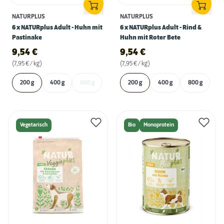
NATURPLUS
NATURPLUS
6 x NATURplus Adult - Huhn mit
6 x NATURplus Adult - Rind &
Pastinake
Huhn mit Roter Bete
9,54
€
9,54
€
(7,95 € / kg)
(7,95 € / kg)
200 g
400 g
800 g
200 g
400 g
800 g
Vegetarisch
Bio
Monoprotein