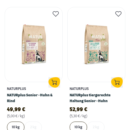
NATURPLUS
NATURPLUS
NATURplus Senior - Huhn &
NATURplus tiergerechte
Rind
Haltung Senior - Huhn
49,99
€
52,99
€
(5,00 € / kg)
(5,30 € / kg)
10 kg
2 kg
10 kg
2 kg