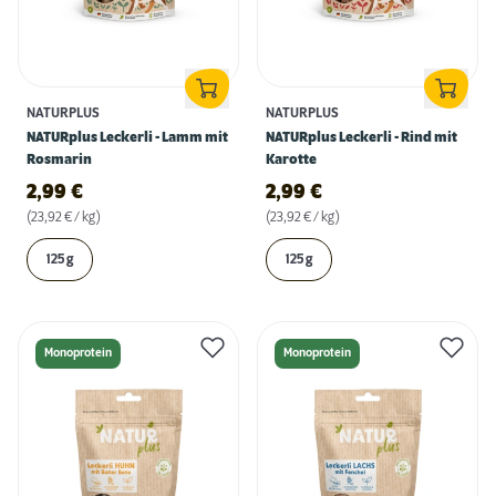
NATURPLUS
NATURPLUS
NATURplus Leckerli - Lamm mit
NATURplus Leckerli - Rind mit
Rosmarin
Karotte
2,99
€
2,99
€
(23,92 € / kg)
(23,92 € / kg)
125 g
125 g
Monoprotein
Monoprotein