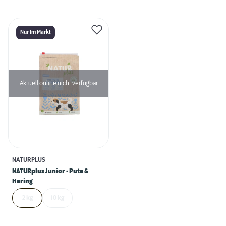
Nur Im Markt
Aktuell online nicht verfügbar
NATURPLUS
NATURplus Junior - Pute &
Hering
2 kg
10 kg