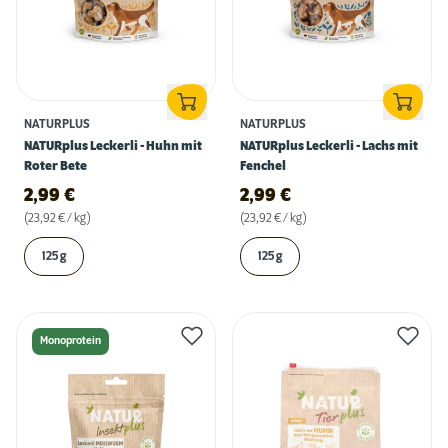
NATURPLUS
NATURPLUS
NATURplus Leckerli - Huhn mit
NATURplus Leckerli - Lachs mit
Roter Bete
Fenchel
2,99
€
2,99
€
(23,92 € / kg)
(23,92 € / kg)
125 g
125 g
Monoprotein