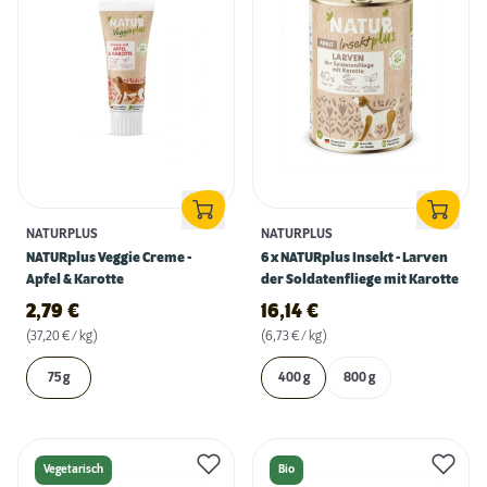
NATURPLUS
NATURPLUS
NATURplus Veggie Creme -
6 x NATURplus Insekt - Larven
Apfel & Karotte
der Soldatenfliege mit Karotte
2,79
€
16,14
€
(37,20 € / kg)
(6,73 € / kg)
75 g
400 g
800 g
Vegetarisch
Bio