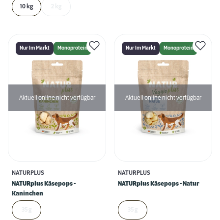
10 kg
2 kg
Nur Im Markt
Monoprotein
Nur Im Markt
Monoprotein
Aktuell online nicht verfügbar
Aktuell online nicht verfügbar
NATURPLUS
NATURPLUS
NATURplus Käsepops -
NATURplus Käsepops - Natur
Kaninchen
35 g
35 g