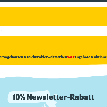
he
er
Vogel
Garten & Teich
Probierwelt
Marken
SALE
Angebote & Aktione
10% Newsletter-Rabatt