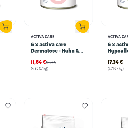
ACTIVA CARE
ACTIVA CA
6 x activa care
6 x acti
Dermatose - Huhn &
Hypoall
Lachs
Insekten
11,64
€
17,34
€
15,54
€
(4,85 € / kg)
(7,71 € / kg)