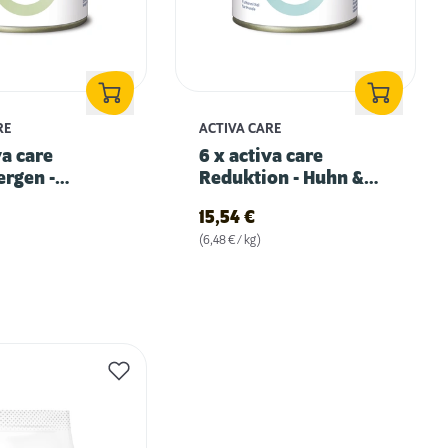
RE
ACTIVA CARE
va care
6 x activa care
ergen -
Reduktion - Huhn &
 mit Kartoffel
Weißfisch
15,54
€
(6,48 € / kg)