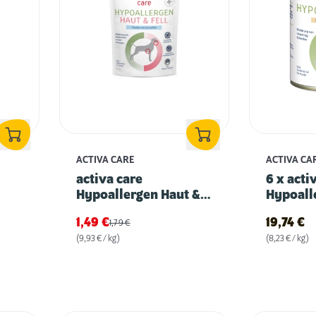
ACTIVA CARE
ACTIVA CA
activa care
6 x acti
Hypoallergen Haut &
Hypoall
Fell - Forelle mit
Känguru
1,49
€
19,74
€
1,79
€
Kartoffel
Pastina
(9,93 € / kg)
(8,23 € / kg)