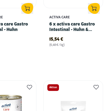
RE
ACTIVA CARE
va care Gastro
6 x activa care Gastro
al - Huhn
Intestinal - Huhn &
Rind
15,54
€
(6,48 € / kg)
Aktion