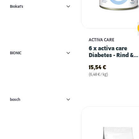
Biokat's
ACTIVA CARE
6 x activa care
BIONIC
Diabetes - Rind &
Huhn
15,54
€
(6,48 € / kg)
bosch