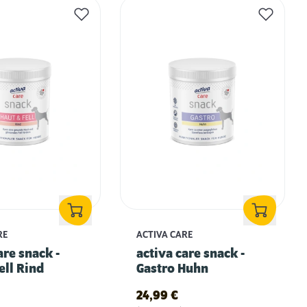
RE
ACTIVA CARE
are snack -
activa care snack -
ell Rind
Gastro Huhn
24,99
€