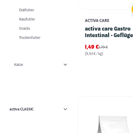
Diätfutter
Nassfutter
ACTIVA CARE
activa care Gastro
Snacks
Intestinal - Geflüge
Trockenfutter
1,49
€
1,79
€
(9,93 € / kg)
Katze
activa CLASSIC