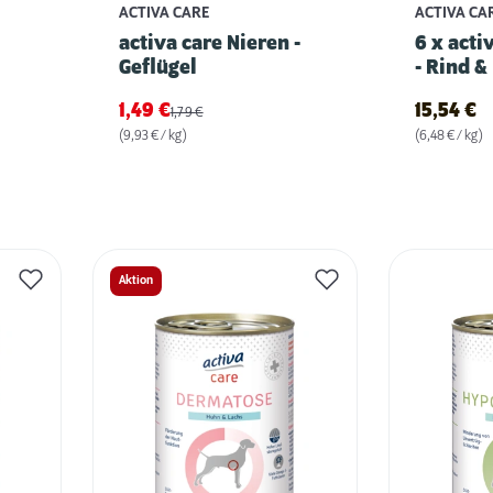
ACTIVA CARE
ACTIVA CA
activa care Nieren -
6 x acti
Geflügel
- Rind &
1,49
€
15,54
€
1,79
€
(9,93 € / kg)
(6,48 € / kg)
Aktion