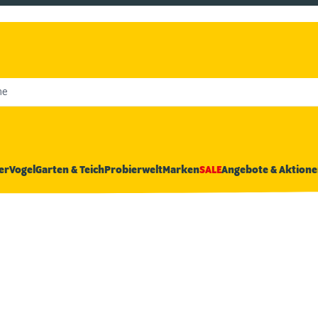
he
er
Vogel
Garten & Teich
Probierwelt
Marken
SALE
Angebote & Aktione