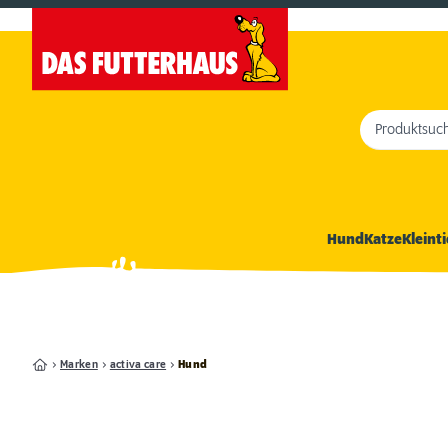
Produktsuc
Hund
Katze
Kleinti
Marken
activa care
Hund