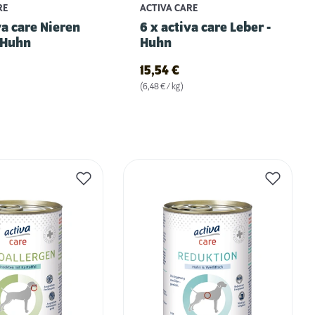
RE
ACTIVA CARE
va care Nieren
6 x activa care Leber -
 Huhn
Huhn
15,54
€
(6,48 € / kg)