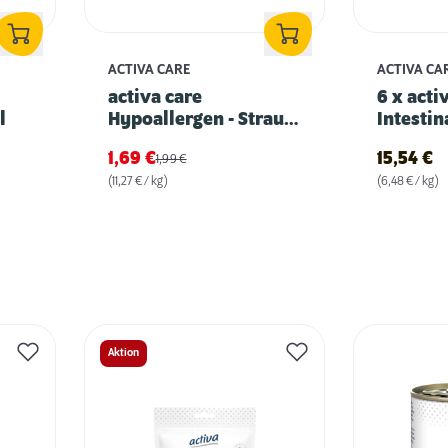
ACTIVA CARE
ACTIVA CA
activa care
6 x acti
l
Hypoallergen - Strauß
Intestin
mit Kartoffel
1,69
€
15,54
€
1,99
€
(11,27 € / kg)
(6,48 € / kg)
Aktion