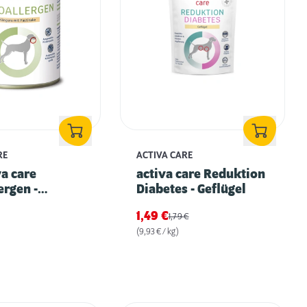
RE
ACTIVA CARE
va care
activa care Reduktion
ergen -
Diabetes - Geflügel
 mit
1,49
€
1,79
€
ke
(9,93 € / kg)