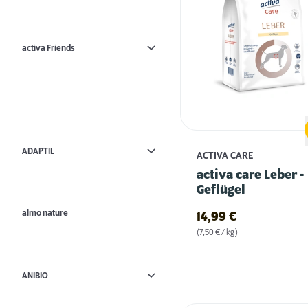
activa Friends
ADAPTIL
ACTIVA CARE
activa care Leber -
Geflügel
almo nature
14,99
€
(7,50 € / kg)
ANIBIO