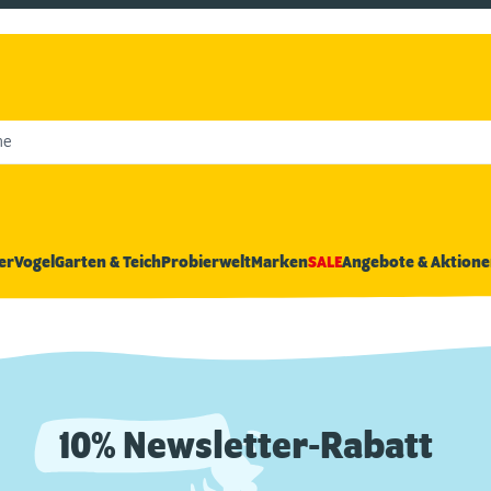
he
er
Vogel
Garten & Teich
Probierwelt
Marken
SALE
Angebote & Aktione
10% Newsletter-Rabatt