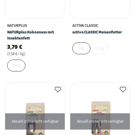
NATURPLUS
ACTIVA CLASSIC
NATURplus Kokosnuss mit
activa CLASSIC Meisenfutter
Insektenfett
3,79
€
1 kg
2,5 kg
(7,58 € / kg)
500 g
Aktuell online nicht verfügbar
Aktuell online nicht verfügbar