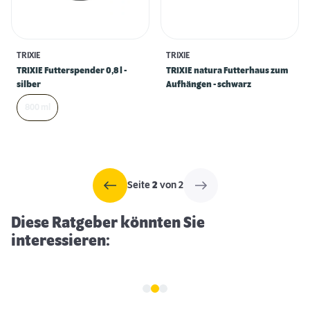
TRIXIE
TRIXIE
TRIXIE Futterspender 0,8 l -
TRIXIE natura Futterhaus zum
silber
Aufhängen - schwarz
800 ml
Erstausstattung für Ziervögel
Seite
2
von 2
Diese Ratgeber könnten Sie
interessieren: