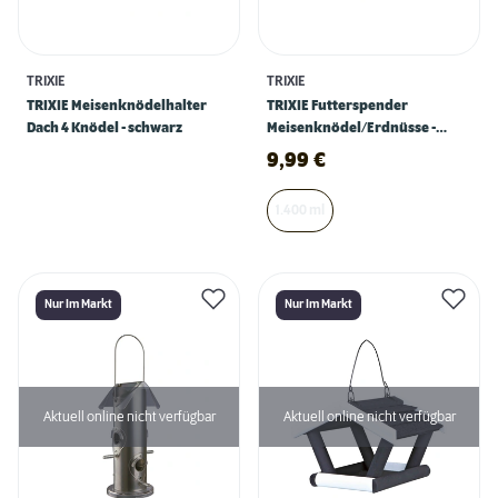
TRIXIE
TRIXIE
TRIXIE Meisenknödelhalter
TRIXIE Futterspender
Dach 4 Knödel - schwarz
Meisenknödel/Erdnüsse -
schwarz
9,99
€
1.400 ml
Nur Im Markt
Nur Im Markt
Aktuell online nicht verfügbar
Aktuell online nicht verfügbar