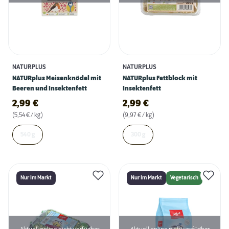
NATURPLUS
NATURPLUS
NATURplus Meisenknödel mit
NATURplus Fettblock mit
Beeren und Insektenfett
Insektenfett
2,99
€
2,99
€
(5,54 € / kg)
(9,97 € / kg)
540 g
300 g
Nur Im Markt
Nur Im Markt
Vegetarisch