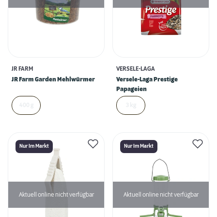
JR FARM
VERSELE-LAGA
JR Farm Garden Mehlwürmer
Versele-Laga Prestige
Papageien
400 g
3 kg
Nur Im Markt
Nur Im Markt
Aktuell online nicht verfügbar
Aktuell online nicht verfügbar