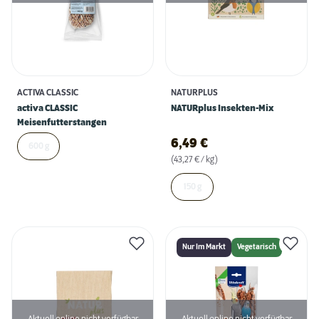
ACTIVA CLASSIC
NATURPLUS
activa CLASSIC
NATURplus Insekten-Mix
Meisenfutterstangen
6,49
€
600 g
(43,27 € / kg)
150 g
Nur Im Markt
Vegetarisch