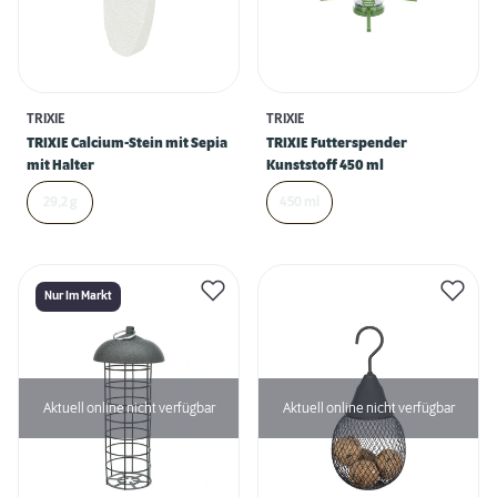
TRIXIE
TRIXIE
TRIXIE Calcium-Stein mit Sepia
TRIXIE Futterspender
mit Halter
Kunststoff 450 ml
29,2 g
450 ml
Nur Im Markt
Aktuell online nicht verfügbar
Aktuell online nicht verfügbar