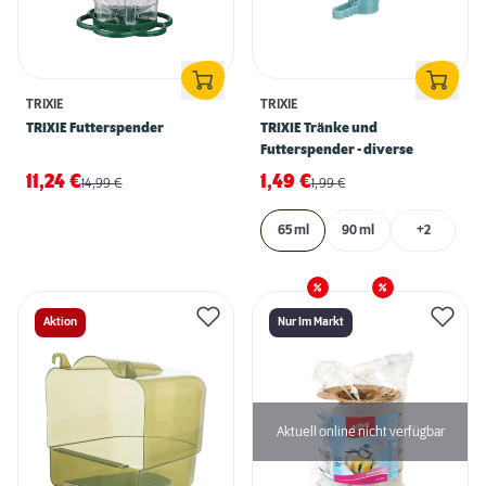
TRIXIE
TRIXIE
TRIXIE Futterspender
TRIXIE Tränke und
Futterspender - diverse
11,24
€
1,49
€
14,99
€
1,99
€
65 ml
90 ml
+2
Aktion
Nur Im Markt
Aktuell online nicht verfügbar