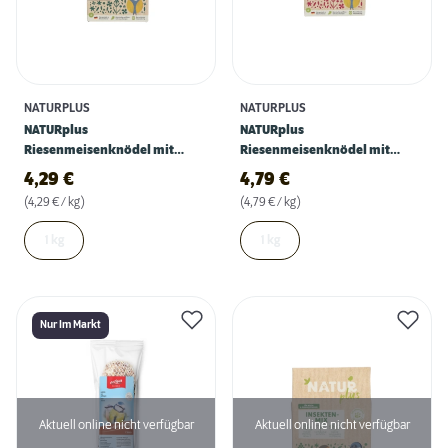
NATURPLUS
NATURPLUS
NATURplus
NATURplus
Riesenmeisenknödel mit
Riesenmeisenknödel mit
Insektenfett
Beeren und Insektenfett
4,29
€
4,79
€
(4,29 € / kg)
(4,79 € / kg)
1 kg
1 kg
Nur Im Markt
Aktuell online nicht verfügbar
Aktuell online nicht verfügbar