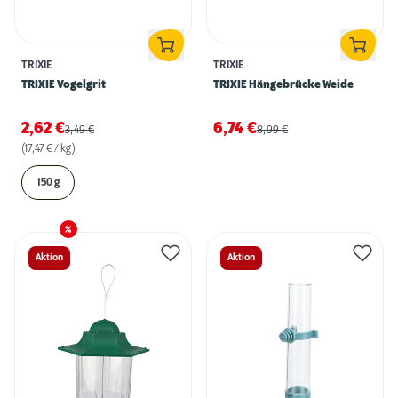
TRIXIE
TRIXIE
TRIXIE Vogelgrit
TRIXIE Hängebrücke Weide
2,62
€
6,74
€
3,49
€
8,99
€
(17,47 € / kg)
150 g
Aktion
Aktion