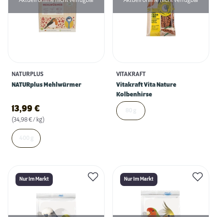
Aktuell online nicht verfügbar
Aktuell online nicht verfügbar
NATURPLUS
VITAKRAFT
NATURplus Mehlwürmer
Vitakraft Vita Nature
Kolbenhirse
13,99
€
80 g
(34,98 € / kg)
400 g
Nur Im Markt
Nur Im Markt