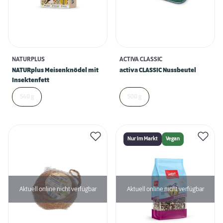
NATURPLUS
ACTIVA CLASSIC
NATURplus Meisenknödel mit
activa CLASSIC Nussbeutel
Insektenfett
540 g
500 g
Nur Im Markt
Vegan
Aktuell online nicht verfügbar
Aktuell online nicht verfügbar