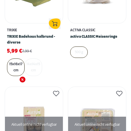
TRIXIE
ACTIVA CLASSIC
TRIXIE Badehaus halbrund -
activa CLASSIC Meisenringe
diverse
5,99
€
7,99
€
500 g
15x16x17
14x14x15
cm
cm
Aktuell online nicht verfügbar
Aktuell online nicht verfügbar