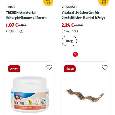
TRIXIE
VITAKRAFT
TRIXIE Nistmaterial
Vitakraft Kräcker 2er für
Scharpie/Baumwollfasern
Großsittiche - Mandel & Feige
1,87
€
2,24
€
2,49
€
2,99
€
(37,40 € / kg)
(12,44 € / kg)
180 g
Aktion
Aktion