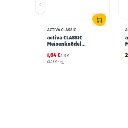
ACTIVA CLASSIC
A
activa CLASSIC
a
Meisenknödel
klassisch 500g
k
1,64
€
2
2,19
€
(3,28 € / kg)