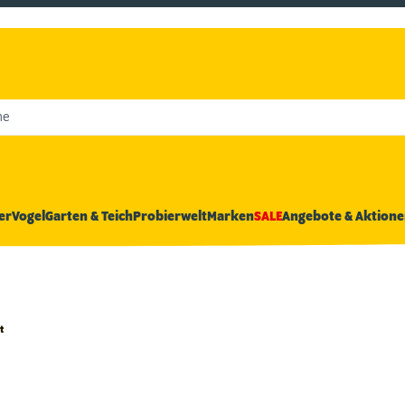
he
er
Vogel
Garten & Teich
Probierwelt
Marken
SALE
Angebote & Aktione
t