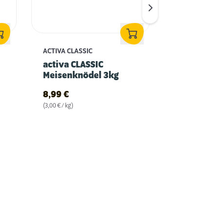
ACTIVA CLASSIC
NATURPLUS
activa CLASSIC
NATURplu
Meisenknödel 3kg
Energiefu
Schalen 1
8,99
€
5,49
€
(3,00 € / kg)
(5,49 € / kg)