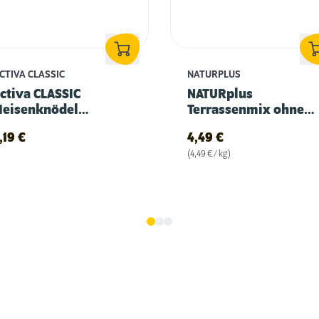
CTIVA CLASSIC
NATURPLUS
ctiva CLASSIC
NATURplus
Meisenknödel
Terrassenmix ohne
lassisch 540g
Schalen 1kg
,19
€
4,49
€
(4,49 € / kg)