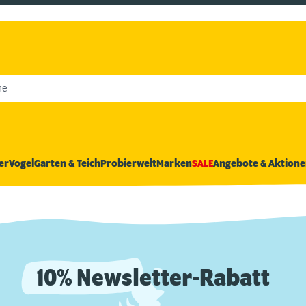
he
er
Vogel
Garten & Teich
Probierwelt
Marken
SALE
Angebote & Aktione
10% Newsletter-Rabatt