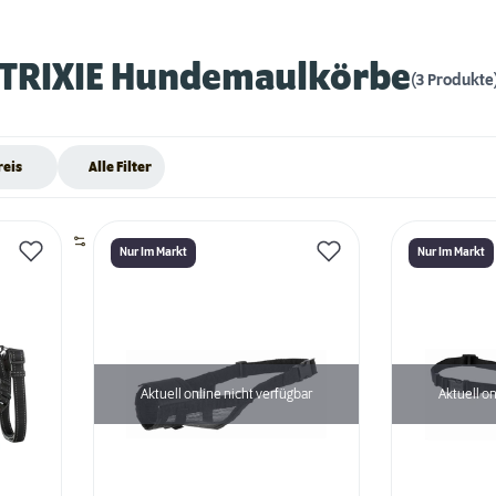
TRIXIE Hundemaulkörbe
(3 Produkte
reis
Alle Filter
Nur Im Markt
Nur Im Markt
Aktuell online nicht verfügbar
Aktuell on