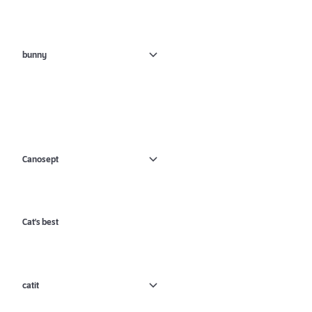
bunny
Canosept
Cat's best
catit