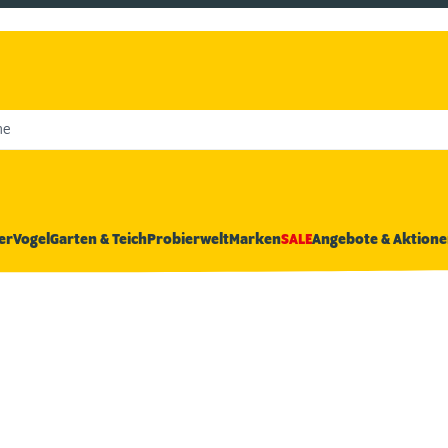
he
er
Vogel
Garten & Teich
Probierwelt
Marken
SALE
Angebote & Aktione