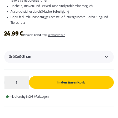
teilweise neoprengefüttert
Hecheln, Trinken und Leckerligabe sind problemlos möglich
Ausbruchsicher durch 3-fache Befestigung
Geprüft durch unabhängige Fachstelle für tiergerechte Tierhaltung und
Tierschutz
24,99
€
Preis inkl.
MwSt.
zzgl.
Versandkosten
Größe
Ø 31 cm
1
In den Warenkorb
Anzahl
Lieferung in 2-3 Werktagen