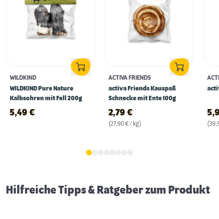
WILDKIND
ACTIVA FRIENDS
ACT
WILDKIND Pure Nature
activa Friends Kauspaß
acti
Kalbsohren mit Fell 200g
Schnecke mit Ente 100g
5,49
€
2,79
€
5,
(27,90 € / kg)
(39,9
Gassigehen im Dunkeln: 5 Tipps für mehr
Sicherheit
Hilfreiche Tipps & Ratgeber zum Produkt