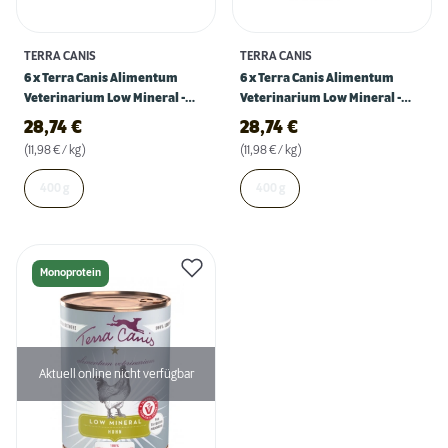
TERRA CANIS
TERRA CANIS
6 x Terra Canis Alimentum
6 x Terra Canis Alimentum
Veterinarium Low Mineral -
Veterinarium Low Mineral -
Wild
Pferd
28,74
€
28,74
€
(11,98 € / kg)
(11,98 € / kg)
400 g
400 g
Monoprotein
Aktuell online nicht verfügbar