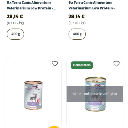
6 x Terra Canis Alimentum
6 x Terra Canis Alimentum
Veterinarium Low Protein -
Veterinarium Low Protein -
Huhn
Kalb
28,14
€
28,14
€
(11,73 € / kg)
(11,73 € / kg)
400 g
400 g
Monoprotein
Aktuell online nicht verfügbar