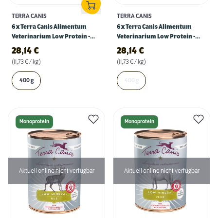
TERRA CANIS
TERRA CANIS
6 x Terra Canis Alimentum
6 x Terra Canis Alimentum
Veterinarium Low Protein -
Veterinarium Low Protein -
Wild
Wild
28,14
€
28,14
€
(11,73 € / kg)
(11,73 € / kg)
400 g
400 g
Monoprotein
Monoprotein
Aktuell online nicht verfügbar
Aktuell online nicht verfügbar