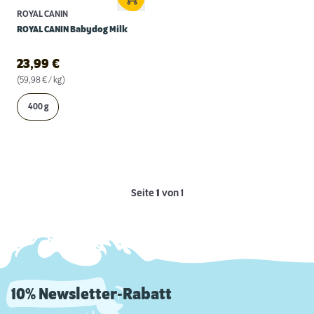
ROYAL CANIN
ROYAL CANIN Babydog Milk
23,99
€
(59,98 € / kg)
400 g
Seite
1
von 1
10% Newsletter-Rabatt