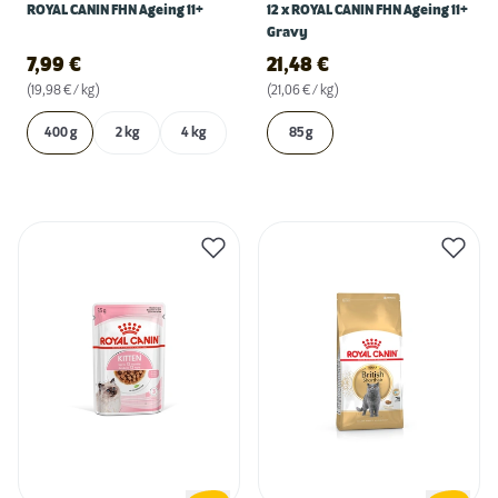
ROYAL CANIN FHN Ageing 11+
12 x ROYAL CANIN FHN Ageing 11+
Gravy
7,99
€
21,48
€
(19,98 € / kg)
(21,06 € / kg)
400 g
2 kg
4 kg
85 g