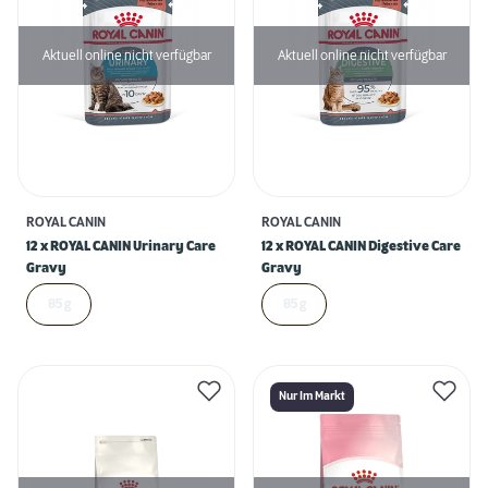
Aktuell online nicht verfügbar
Aktuell online nicht verfügbar
ROYAL CANIN
ROYAL CANIN
12 x ROYAL CANIN Urinary Care
12 x ROYAL CANIN Digestive Care
Gravy
Gravy
85 g
85 g
Nur Im Markt