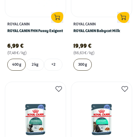
ROYAL CANIN
ROYAL CANIN
ROYAL CANIN FHN Fussy Exigent
ROYAL CANIN Babycat Milk
6,99
€
19,99
€
(17,48 € / kg)
(66,63 € / kg)
400 g
2 kg
+2
300 g