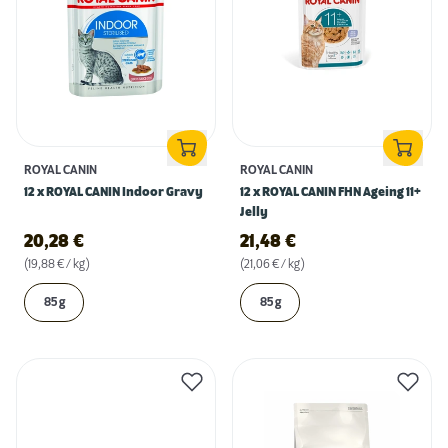
ROYAL CANIN
ROYAL CANIN
12 x ROYAL CANIN Indoor Gravy
12 x ROYAL CANIN FHN Ageing 11+
Jelly
20,28
€
21,48
€
(19,88 € / kg)
(21,06 € / kg)
85 g
85 g