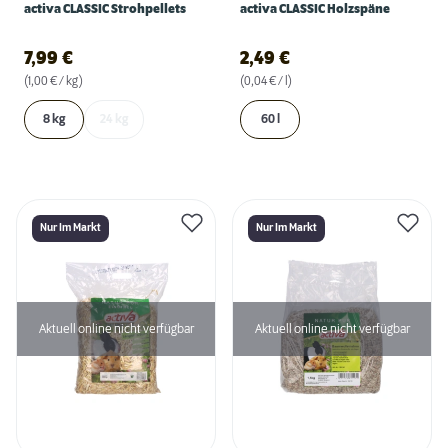
activa CLASSIC Strohpellets
activa CLASSIC Holzspäne
7,99
€
2,49
€
(1,00 € / kg)
(0,04 € / l)
8 kg
24 kg
60 l
Nur Im Markt
Nur Im Markt
Aktuell online nicht verfügbar
Aktuell online nicht verfügbar