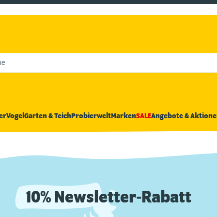
he
er
Vogel
Garten & Teich
Probierwelt
Marken
SALE
Angebote & Aktione
10% Newsletter-Rabatt