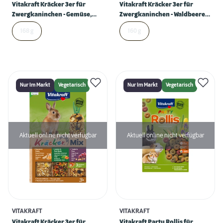
Vitakraft Kräcker 3er für
Vitakraft Kräcker 3er für
Zwergkaninchen - Gemüse,
Zwergkaninchen - Waldbeere,
Nuss & Waldbeere
Honig & Popcorn
168 g
160 g
Nur Im Markt
Vegetarisch
Nur Im Markt
Vegetarisch
Aktuell online nicht verfügbar
Aktuell online nicht verfügbar
VITAKRAFT
VITAKRAFT
Vitakraft Kräcker 3er für
Vitakraft Party Rollis für